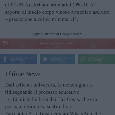
(10%-55%) altri non aromatici (0%-10%) –
sapore: di medio corpo vinoso armonico asciutto
– gradazione alcolica minima 11°.
Seguici anche su Google News!
ENTRA NEL NOSTRO CANALE
CONDIVIDI SU
CONDIVIDI SU
CONDIVIDI SU
FACEBOOK
TWITTER
WHATSAPP
Ultime News
Dall'asilo all'università, la tecnologia sta
ridisegnando il processo educativo
Le 10 più belle frasi dei The Oasis, che ora
possiamo tornare a sentire live
Fatti notare! Le frasi per stati WhatsApp che