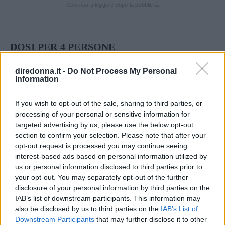
Continua a leggere dopo la pubblicità
DOSI PER 4 PERSONE
INGREDIENTI
diredonna.it -
Do Not Process My Personal
Information
1 kg. di indivia
50 g. di prosciutto crudo
If you wish to opt-out of the sale, sharing to third parties, or
½ cipolla
processing of your personal or sensitive information for
targeted advertising by us, please use the below opt-out
¼ di latte
section to confirm your selection. Please note that after your
2 uova – farina – burro
opt-out request is processed you may continue seeing
sale – pepe – formaggio grattugiato
interest-based ads based on personal information utilized by
us or personal information disclosed to third parties prior to
your opt-out. You may separately opt-out of the further
VINI CONSIGLIATI
disclosure of your personal information by third parties on the
COLLI DELL’ETRURIA CENTRALE BIANCO
IAB’s list of downstream participants. This information may
CARMIGNANO ROSATO
also be disclosed by us to third parties on the
IAB’s List of
Downstream Participants
that may further disclose it to other
GARDA CABERNET