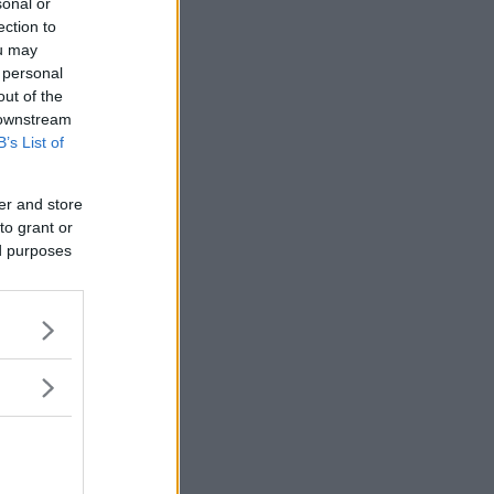
sonal or
ection to
ou may
 personal
out of the
 downstream
B’s List of
er and store
to grant or
ed purposes