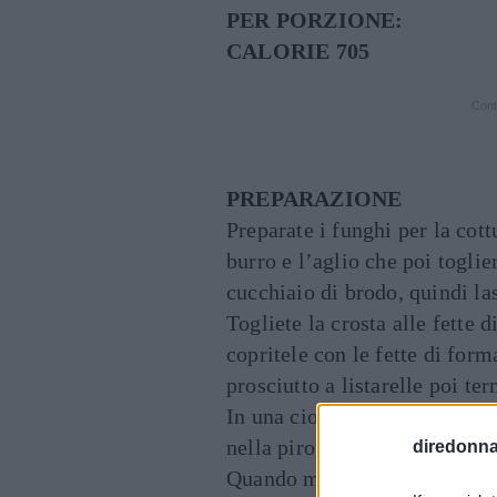
PER PORZIONE:
CALORIE 705
Cont
PREPARAZIONE
Preparate i funghi per la cottu
burro e l’aglio che poi togli
cucchiaio di brodo, quindi las
Togliete la crosta alle fette 
copritele con le fette di form
prosciutto a listarelle poi te
In una ciotola battete le uova 
nella pirofila e lasciate ripos
diredonna.
Quando mancano circa 40 minu