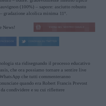
amento – odore: gradevolmente intenso tipico
 sauvignon (100%) – sapore: asciutto robusto
 – gradazione alcolica minima 11°.
le News!
ENTRA NEL NOSTRO CANALE
FACEBOOK
CONDIVIDI SU
TWITTER
ecnologia sta ridisegnando il processo educativo
asis, che ora possiamo tornare a sentire live
ati WhatsApp che tutti commenteranno
ronunciate quando era Robert Francis Prevost
e da condividere e su cui riflettere