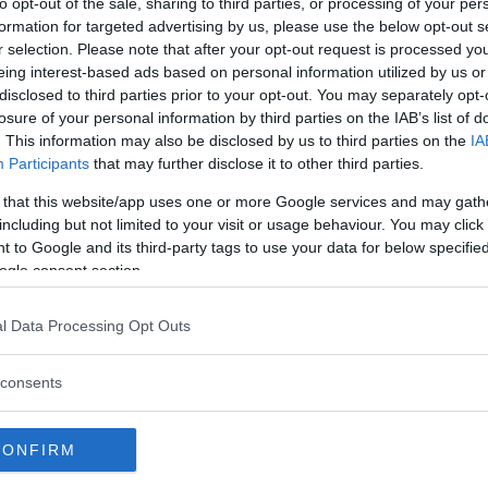
to opt-out of the sale, sharing to third parties, or processing of your per
ata (poco meno di 180 gradi) per 30-35
formation for targeted advertising by us, please use the below opt-out s
o recipiente.
r selection. Please note that after your opt-out request is processed y
eing interest-based ads based on personal information utilized by us or
disclosed to third parties prior to your opt-out. You may separately opt-
losure of your personal information by third parties on the IAB’s list of
. This information may also be disclosed by us to third parties on the
IA
ete scegliere la qualità che preferite)
Participants
that may further disclose it to other third parties.
dera un piatto più leggero può usare la
 that this website/app uses one or more Google services and may gath
including but not limited to your visit or usage behaviour. You may click 
 to Google and its third-party tags to use your data for below specifi
ogle consent section.
l Data Processing Opt Outs
gliato in un’unica fetta
eferisce può utilizzare la fontina)
consents
CONFIRM
macinato