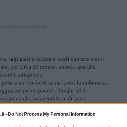
inua a leggere dopo la pubblicità
ra, tagliateli a fettine e fateli cuocere con il
erete, per circa 20 minuti, unendo qualche
ciateli intiepidire.
di pane e mettetene 6 in una pirofila imburrata,
aggio, su queste ponete i funghi ed il
rminate con le rimanenti fette di pane.
con il latte, sale, pepe, versate il liquido
are per qualche ora; coprite e tenete al fresco.
it -
Do Not Process My Personal Information
ti ad andare in tavola, mettete lo sformato