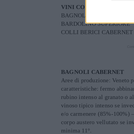
VINI CONSIGLIATI
BAGNOLI CABERNET
BARDOLINO SUPERIORE
COLLI BERICI CABERNET
Cont
BAGNOLI CABERNET
Aree di produzione: Veneto p
caratteristiche: fermo abbi
rubino intenso al granato o 
vinoso tipico intenso se inve
e/o carmenere (85%-100%) – s
corpo austero vellutato se in
minima 11°.