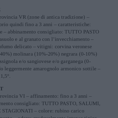
E
rovincia VR (zone di antica tradizione) –
rio quindi fino a 3 anni – caratteristiche:
nte – abbinamento consigliato: TUTTO PASTO
rasuolo e al granato con l’invecchiamento –
ofumo delicato – vitigni: corvina veronese
-40%) molinara (10%-20%) negrara (0-10%)
ssignola e/o sangiovese e/o garganega (0-
do leggermente amarognolo armonico sottile –
1,5°.
ET
rovincia VI – affinamento: fino a 3 anni –
inamento consigliato: TUTTO PASTO, SALUMI,
GIONATI – colore: rubino carico