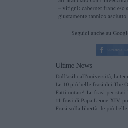
all’aranciato con l’invecchi
– vitigni: cabernet franc e/o
giustamente tannico asciutto
Seguici anche su Goog
CONDIVIDI SU
Ultime News
Dall'asilo all'università, la t
Le 10 più belle frasi dei The O
Fatti notare! Le frasi per st
11 frasi di Papa Leone XIV, p
Frasi sulla libertà: le più bell