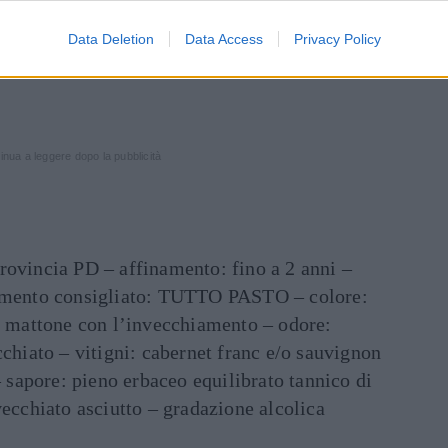
Data Deletion
Data Access
Privacy Policy
inua a leggere dopo la pubblicità
rovincia PD – affinamento: fino a 2 anni –
namento consigliato: TUTTO PASTO – colore:
al mattone con l’invecchiamento – odore:
cchiato – vitigni: cabernet franc e/o sauvignon
apore: pieno erbaceo equilibrato tannico di
vecchiato asciutto – gradazione alcolica