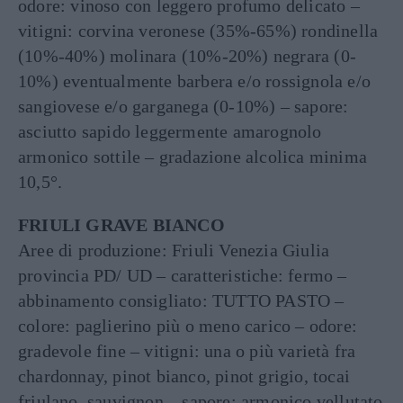
odore: vinoso con leggero profumo delicato –
vitigni: corvina veronese (35%-65%) rondinella
(10%-40%) molinara (10%-20%) negrara (0-
10%) eventualmente barbera e/o rossignola e/o
sangiovese e/o garganega (0-10%) – sapore:
asciutto sapido leggermente amarognolo
armonico sottile – gradazione alcolica minima
10,5°.
FRIULI GRAVE BIANCO
Aree di produzione: Friuli Venezia Giulia
provincia PD/ UD – caratteristiche: fermo –
abbinamento consigliato: TUTTO PASTO –
colore: paglierino più o meno carico – odore:
gradevole fine – vitigni: una o più varietà fra
chardonnay, pinot bianco, pinot grigio, tocai
friulano, sauvignon – sapore: armonico vellutato