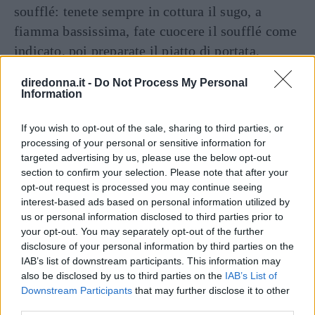
soufflé: tenete sempre in cottura il sugo, a
fiamma bassissima, fate cuocere il soufflé come
indicato, poi preparate il piatto di portata,
sformate il soufflé appena terminata la cottura e
diredonna.it -
Do Not Process My Personal
al centro versate il sugo ben ristretto e servite
Information
immediatamente.
If you wish to opt-out of the sale, sharing to third parties, or
processing of your personal or sensitive information for
Continua a leggere dopo la pubblicità
targeted advertising by us, please use the below opt-out
section to confirm your selection. Please note that after your
opt-out request is processed you may continue seeing
DOSI PER 4 PERSONE
interest-based ads based on personal information utilized by
us or personal information disclosed to third parties prior to
your opt-out. You may separately opt-out of the further
INGREDIENTI
disclosure of your personal information by third parties on the
3 uova
IAB’s list of downstream participants. This information may
250 g. di formaggio grattugiato finissimo
also be disclosed by us to third parties on the
IAB’s List of
Downstream Participants
that may further disclose it to other
sale – pepe – noce moscata – maizena
third parties.