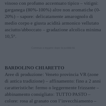
vinoso con profumo accentuato tipico – vitigni:
garganega (80%-100%) altre non aromatiche (0-
20%) – sapore: delicatamente amarognolo di
medio corpo e giusta acidità armonico vellutato
asciutto/abboccato – gradazione alcolica minima
10,5°.
Continua a leggere dopo la pubblicità
BARDOLINO CHIARETTO
Aree di produzione: Veneto provincia VR (zone
di antica tradizione) – affinamento: fino a 2 anni
caratteristiche: fermo o leggermente frizzante –
abbinamento consigliato: TUTTO PASTO –
colore: rosa al granato con l’invecchiamento –