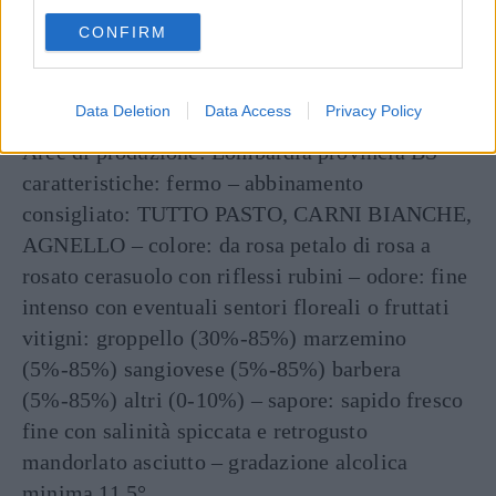
use your data for below specified purposes in below Google
Continua a leggere dopo la pubblicità
CONFIRM
consent section.
Data Deletion
Data Access
Privacy Policy
GARDA CLASSICO CHIARETTO
Aree di produzione: Lombardia provincia BS –
caratteristiche: fermo – abbinamento
consigliato: TUTTO PASTO, CARNI BIANCHE,
AGNELLO – colore: da rosa petalo di rosa a
rosato cerasuolo con riflessi rubini – odore: fine
intenso con eventuali sentori floreali o fruttati
vitigni: groppello (30%-85%) marzemino
(5%-85%) sangiovese (5%-85%) barbera
(5%-85%) altri (0-10%) – sapore: sapido fresco
fine con salinità spiccata e retrogusto
mandorlato asciutto – gradazione alcolica
minima 11,5°.