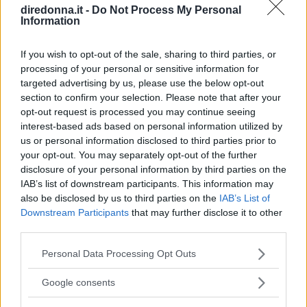
diredonna.it -
Do Not Process My Personal
DOSI PER 6 PERSONE
Information
INGREDIENTI
If you wish to opt-out of the sale, sharing to third parties, or
processing of your personal or sensitive information for
600 g. di polpa di manzo tagliata a fette non
targeted advertising by us, please use the below opt-out
troppo sottili
section to confirm your selection. Please note that after your
4 scalogni
opt-out request is processed you may continue seeing
interest-based ads based on personal information utilized by
2 cipolle
us or personal information disclosed to third parties prior to
200 g. di spinaci
your opt-out. You may separately opt-out of the further
olio
disclosure of your personal information by third parties on the
IAB’s list of downstream participants. This information may
50 g. di funghi coltivati
also be disclosed by us to third parties on the
IAB’s List of
2 gambi di sedano bianco
Downstream Participants
that may further disclose it to other
PER LA SALSA
third parties.
Poco brodo – 3 cucchiai di saké
Please note that this website/app uses one or more Google
Personal Data Processing Opt Outs
2 cucchiai di salsa di soia – zucchero – pepe
services and may gather and store information including but
not limited to your visit or usage behaviour. You may click to
Google consents
VINI CONSIGLIATI
grant or deny consent to Google and its third-party tags to