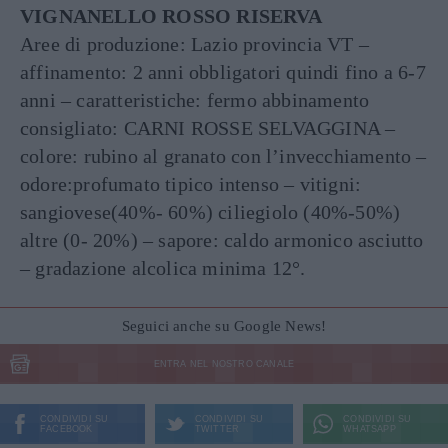
VIGNANELLO ROSSO RISERVA
Aree di produzione: Lazio provincia VT –
affinamento: 2 anni obbligatori quindi fino a 6-7
anni – caratteristiche: fermo abbinamento
consigliato: CARNI ROSSE SELVAGGINA –
colore: rubino al granato con l’invecchiamento –
odore:profumato tipico intenso – vitigni:
sangiovese(40%- 60%) ciliegiolo (40%-50%)
altre (0- 20%) – sapore: caldo armonico asciutto
– gradazione alcolica minima 12°.
Seguici anche su Google News!
ENTRA NEL NOSTRO CANALE
CONDIVIDI SU
CONDIVIDI SU
CONDIVIDI SU
FACEBOOK
TWITTER
WHATSAPP