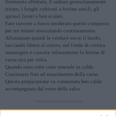
finemente affettate, il sedano grossolanamente
tritato, i funghi coltivati a fettine sottili, gli
spinaci lavati e ben scolati.
Fate cuocere a fuoco moderato questo composto
per tre minuti mescolando continuamente.
Allontanate quindi le verdure verso il bordo,
lasciando libero al centro; nel fondo di cottura
immergete e cuocete velocemente le fettine di
carne una per volta.
Quando sono tutte cotte tenetele in caldo.
Continuate fino ad esaurimento della carne.
Questa preparazione va consumata ben calda
accompagnata dal resto della salsa.
Continua a leggere dopo la pubblicità