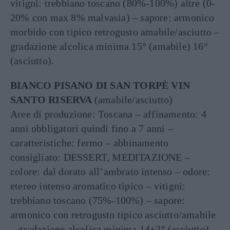
vitigni: trebbiano toscano (80%-100%) altre (0-
20% con max 8% malvasia) – sapore: armonico
morbido con tipico retrogusto amabile/asciutto –
gradazione alcolica minima 15° (amabile) 16°
(asciutto).
BIANCO PISANO DI SAN TORPÈ VIN
SANTO RISERVA
(amabile/asciutto)
Aree di produzione: Toscana – affinamento: 4
anni obbligatori quindi fino a 7 anni –
caratteristiche: fermo – abbinamento
consigliato: DESSERT, MEDITAZIONE –
colore: dal dorato all’ambrato intenso – odore:
etereo intenso aromatico tipico – vitigni:
trebbiano toscano (75%-100%) – sapore:
armonico con retrogusto tipico asciutto/amabile
– gradazione alcolica minima 14+2° (asciutto)