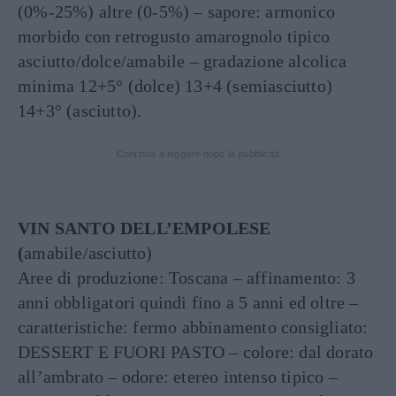
(0%-25%) altre (0-5%) – sapore: armonico
morbido con retrogusto amarognolo tipico
asciutto/dolce/amabile – gradazione alcolica
minima 12+5° (dolce) 13+4 (semiasciutto)
14+3° (asciutto).
Continua a leggere dopo la pubblicità
VIN SANTO DELL’EMPOLESE
(
amabile/asciutto)
Aree di produzione: Toscana – affinamento: 3
anni obbligatori quindi fino a 5 anni ed oltre –
caratteristiche: fermo abbinamento consigliato:
DESSERT E FUORI PASTO – colore: dal dorato
all’ambrato – odore: etereo intenso tipico –