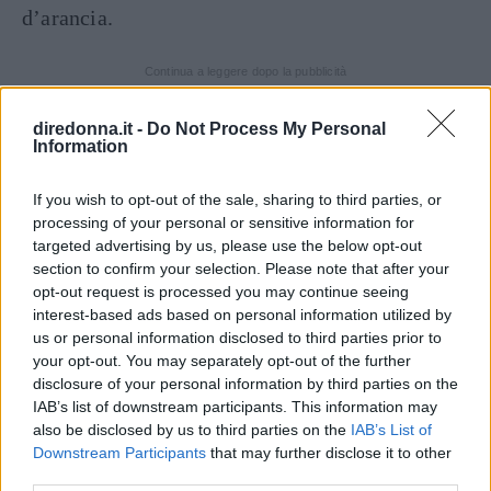
d’arancia.
Continua a leggere dopo la pubblicità
diredonna.it -
Do Not Process My Personal
Information
DOSI PER 4 PERSONE
If you wish to opt-out of the sale, sharing to third parties, or
INGREDIENTI
processing of your personal or sensitive information for
450 g. di farina bianca
targeted advertising by us, please use the below opt-out
section to confirm your selection. Please note that after your
150 g. di zucchero
opt-out request is processed you may continue seeing
200 g. di mandorle dolci
interest-based ads based on personal information utilized by
50 g. di miele
us or personal information disclosed to third parties prior to
your opt-out. You may separately opt-out of the further
100 g. di burro fuso
disclosure of your personal information by third parties on the
1 bicchiere di latte
IAB’s list of downstream participants. This information may
1 bustina di lievito
also be disclosed by us to third parties on the
IAB’s List of
Downstream Participants
that may further disclose it to other
burro per la tortiera
third parties.