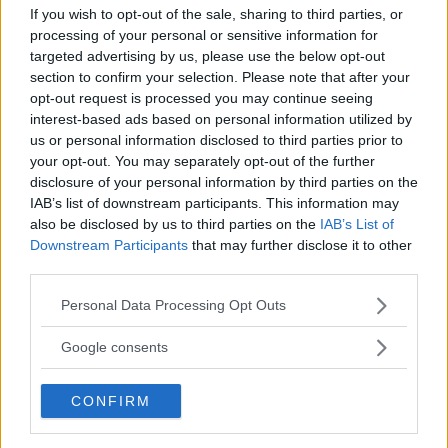
If you wish to opt-out of the sale, sharing to third parties, or
processing of your personal or sensitive information for
targeted advertising by us, please use the below opt-out
section to confirm your selection. Please note that after your
opt-out request is processed you may continue seeing
interest-based ads based on personal information utilized by
us or personal information disclosed to third parties prior to
your opt-out. You may separately opt-out of the further
disclosure of your personal information by third parties on the
IAB’s list of downstream participants. This information may
also be disclosed by us to third parties on the
IAB’s List of
RICETTA
RICETTE
Downstream Participants
that may further disclose it to other
Pasta all'Amatriciana
third parties.
Please note that this website/app uses one or more Google
Personal Data Processing Opt Outs
La pasta all'amatriciana, ricetta tipica di Amatrice, un
services and may gather and store information including but
piccolo comune nella provincia di Rieti.
not limited to your visit or usage behaviour. You may click to
Google consents
grant or deny consent to Google and its third-party tags to
STEFANO MANNI
use your data for below specified purposes in below Google
CONFIRM
consent section.