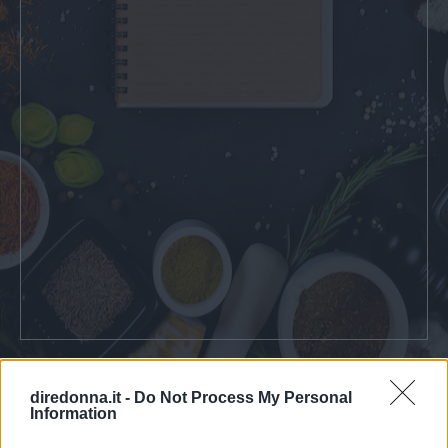
CONDIVIDI SU
CONDIVIDI SU
CONDIVIDI SU
diredonna.it -
Do Not Process My Personal
FACEBOOK
TWITTER
WHATSAPP
Information