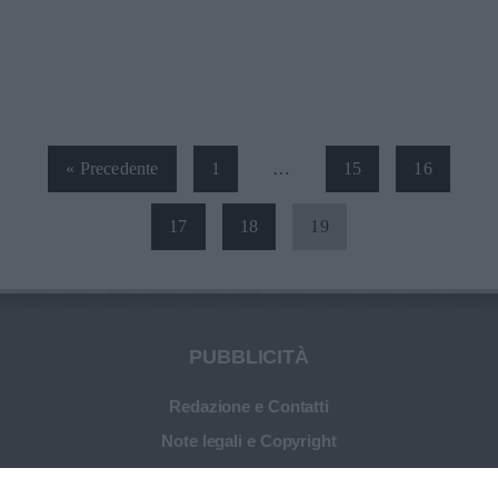
« Precedente
1
…
15
16
17
18
19
PUBBLICITÀ
Redazione e Contatti
Note legali e Copyright
Informativa sul trattamento dei dati personali
DireDonna