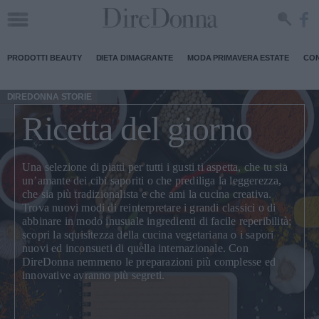
PRODOTTI BEAUTY
DIETA DIMAGRANTE
MODA PRIMAVERA ESTATE
CON
DIREDONNA STORIE
Ricetta del giorno
Una selezione di piatti per tutti i gusti ti aspetta, che tu sia
un’amante dei cibi saporiti o che prediliga la leggerezza,
che sia più tradizionalista e che ami la cucina creativa.
Trova nuovi modi di
reinterpretare i grandi classici
o di
abbinare in modo inusuale ingredienti di facile reperibilità;
scopri la squisitezza della
cucina vegetariana
o i sapori
nuovi ed inconsueti di quella internazionale. Con
DireDonna nemmeno le preparazioni più complesse ed
innovative avranno più segreti.