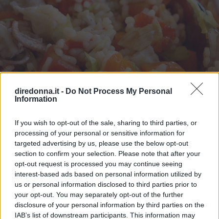
diredonna.it -
Do Not Process My Personal
Information
If you wish to opt-out of the sale, sharing to third parties, or
processing of your personal or sensitive information for
targeted advertising by us, please use the below opt-out
RICETTA
RICETTE
section to confirm your selection. Please note that after your
Ricetta riso con la piovra
opt-out request is processed you may continue seeing
interest-based ads based on personal information utilized by
Ricetta riso con la piovra TEMPO PREPARAZIONE E
us or personal information disclosed to third parties prior to
COTTURA: 40 MINUTI PER PORZIONE: CALORIE
your opt-out. You may separately opt-out of the further
650 PREPARAZIONE Pulite bene la piovra, battetela per
disclosure of your personal information by third parties on the
IAB’s list of downstream participants. This information may
ammorbidirla e mettetela in una pentola, a freddo, in acqua