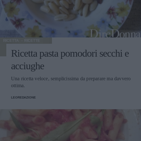
(45%-55%) sangiovese (45%-55%) altre (0-5%) - sapore:
asciutto armonico lievemente fruttato fresco asciutto -
gradazione alcolica minima 11°.
RICETTA
RICETTE
Ricetta pasta pomodori secchi e
acciughe
Una ricetta veloce, semplicissima da preparare ma davvero
ottima.
LEOREDAZIONE