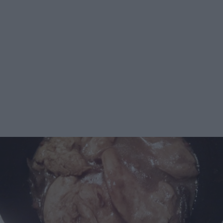
4 PERSONE INGREDIENTI 1 pollo da circa un kg. e ½
2 grossi peperoni rossi un bicchiere di olio d'oliva 1
spicchio d'aglio tritato 1 cipolla tagliata a dadini 1
peperoncino rosso affettato sottile 200 g. di prosciutto
crudo in una sola fetta tagliato a dadini 1 kg. di polpa di
pomodoro sale - pepe VINI CONSIGLIATI
BARDOLINO SUPERIORE VALPOLICELLA
SUPERIORE (anche CLASSICO) BARDOLINO
SUPERIORE Aree di produzione: veneto provincia VR
(zone di antica tradizione) - affinamento: 1 anno
obbligatorio quindi fino a 3 anni - caratteristiche: fermo o
leggermente frizzante - abbinamento consigliato: TUTTO
PASTO, CARNI BIANCHE - colore: rubino chiaro al
cerasuolo e al granato con l'invecchiamento - odore:
vinoso con leggero profumo delicato - vitigni: corvina
veronese (35%-65%) rondinella (10%-40%) molinara
(10%-20%) negrara (0-10%) eventualmente barbera e/o
rossignola e/o sangiovese e/o garganega (0-10%) - sapore:
asciutto sapido leggermente amarognolo armonico sottile -
gradazione alcolica minima 11,5°. VALPOLICELLA
SUPERIORE (anche CLASSICO) Aree di produzione: