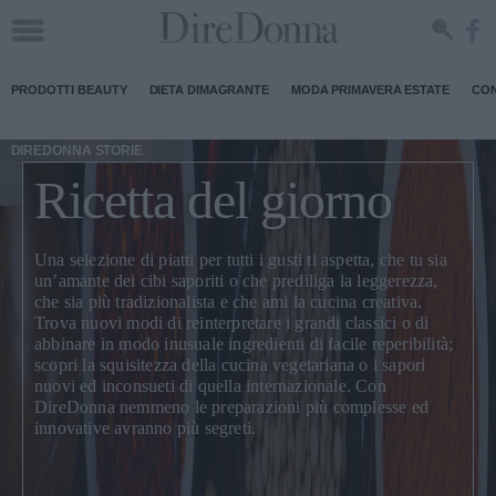
PRODOTTI BEAUTY
DIETA DIMAGRANTE
MODA PRIMAVERA ESTATE
CON
DIREDONNA STORIE
Ricetta del giorno
Una selezione di piatti per tutti i gusti ti aspetta, che tu sia
un’amante dei cibi saporiti o che prediliga la leggerezza,
che sia più tradizionalista e che ami la cucina creativa.
Trova nuovi modi di
reinterpretare i grandi classici
o di
abbinare in modo inusuale ingredienti di facile reperibilità;
scopri la squisitezza della
cucina vegetariana
o i sapori
nuovi ed inconsueti di quella internazionale. Con
DireDonna nemmeno le preparazioni più complesse ed
innovative avranno più segreti.