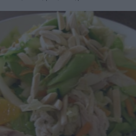
caratteristico (gradi 11,5); adatto (a 14/15° di temperatura
di servizio) CON SALUMI CRUDI, VERDURE
LAVORATE, CARNI BIANCHE, ALLA GRIGLIA. il
tipo rosso: rubino e tendente all'aranciato se ben
invecchiato, profumo vinoso, sapore asciutto (gradi
11,5/12°).