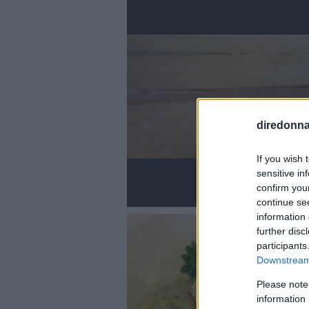
diredonna.
If you wish 
sensitive in
confirm you
continue se
information 
further disc
participants
Downstream 
Please note
information 