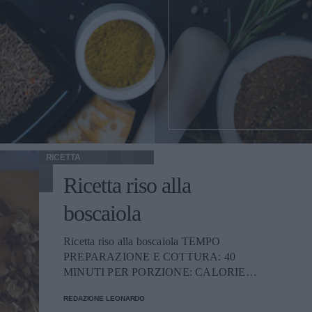
RICETTA
Ricetta riso alla
boscaiola
Ricetta riso alla boscaiola TEMPO
PREPARAZIONE E COTTURA: 40
MINUTI PER PORZIONE: CALORIE
470 PREPARAZIONE Ponete sul fuoco
REDAZIONE LEONARDO
una pentola con abbondante acqua, portate