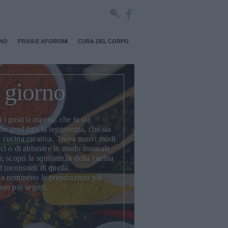
RNO
FRASI E AFORISMI
CURA DEL CORPO
l giorno
 i gusti ti aspetta, che tu sia
he prediliga la leggerezza, che sia
la cucina creativa. Trova nuovi modi
ici
o di abbinare in modo inusuale
tà; scopri la squisitezza della
cucina
d inconsueti di quella
a nemmeno le preparazioni più
no più segreti.