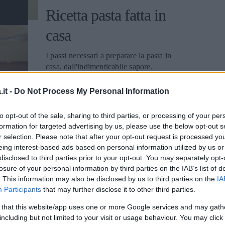
1 sacchettino di funghi secchi (g. 25) 150
brodo bollente fino a cottura totale.
Ricetta pasta fatta in
g. di lonza di maiale 1 cipolla, 1 spicchio
Spegnete il fuoco e cospargete di
d'aglio ½ bicchiere d'olio 6 pomodori
parmigiano grattugiato, con l'aggiunta di
casa
pelati sale – pepe - formaggio grattugiato
una noce di burro. Lasciate raffreddare.
VINI CONSIGLIATI BARDOLINO
Sciogliete in una pentola 70 grammi di
CHIARETTO MOLISE
I passi necessari a preparare la pasta in
burro, stendete il riso fino a farne uno
MONTEPULCIANO RISERVA
casa, dall'indimenticabile sapore.
strato sottile e fate friggere a fuoco
MOLISE NOVELLO PENTRO DI
moderato fino a doratura. Quindi
LEOREDAZIONE
ISERNIA ROSSO BARDOLINO
capovolgetelo aiutandovi con un piatto e,
it -
Do Not Process My Personal Information
CHIARETTO Aree di produzione: Veneto
aggiungendo nella padella 30 grammi di
provincia VR (zone di antica tradizione) -
burro, fate dorare dall'altra parte. Servite
to opt-out of the sale, sharing to third parties, or processing of your per
affinamento: fino a 2 anni caratteristiche:
subito. DOSI PER 4 PERSONE
formation for targeted advertising by us, please use the below opt-out s
fermo o leggermente frizzante -
INGREDIENTI 400 g. di riso 1 cipolla
r selection. Please note that after your opt-out request is processed y
abbinamento consigliato: TUTTO PASTO
tritata 1 bustina di zafferano 1 bicchiere di
eing interest-based ads based on personal information utilized by us or
- colore: rosa al granato con
vino rosso 200 g. di burro brodo sale
disclosed to third parties prior to your opt-out. You may separately opt-
RICETTA
l'invecchiamento - odore: vinoso con
parmigiano grattugiato VINI
losure of your personal information by third parties on the IAB’s list of
Ricetta carpa con riso e
leggero profumo delicato - vitigni: corvina
. This information may also be disclosed by us to third parties on the
CONSIGLIATI GARDA PINOT NERO
IA
veronese (35%-65%) rondinella
Participants
that may further disclose it to other third parties.
TERRE DI FRANCIACORTA ROSSO
salsa
(10%-40%) molinara (10%-20%) negrara
ALEZIO ROSATO TARQUINIA
 that this website/app uses one or more Google services and may gath
(0-10%) eventualmente barbera e/o
ROSSO GARDA PINOT NERO Aree di
including but not limited to your visit or usage behaviour. You may click 
rossignola e/o sangiovese e/o garganega
Ricetta carpa con riso e salsa TEMPO
produzione: Lombardia - affinamento: fino