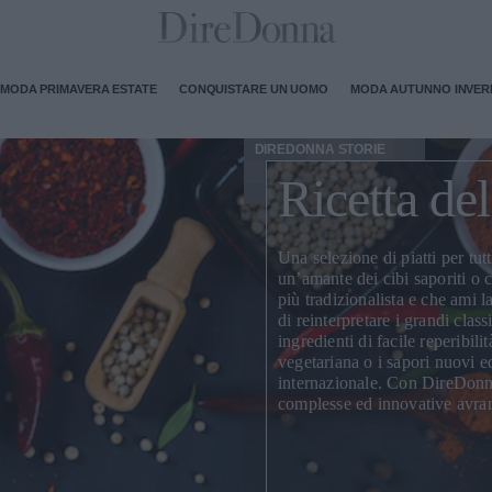
MODA PRIMAVERA ESTATE
CONQUISTARE UN UOMO
MODA AUTUNNO INVE
DIREDONNA STORIE
Ricetta de
Una selezione di piatti per tutti
un’amante dei cibi saporiti o c
più tradizionalista e che ami 
di
reinterpretare i grandi class
ingredienti di facile reperibili
vegetariana
o i sapori nuovi e
internazionale. Con DireDonn
complesse ed innovative avran