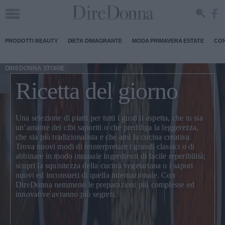
PRODOTTI BEAUTY
DIETA DIMAGRANTE
MODA PRIMAVERA ESTATE
CON
DIREDONNA STORIE
Ricetta del giorno
Una selezione di piatti per tutti i gusti ti aspetta, che tu sia
un’amante dei cibi saporiti o che prediliga la leggerezza,
che sia più tradizionalista e che ami la cucina creativa.
Trova nuovi modi di
reinterpretare i grandi classici
o di
abbinare in modo inusuale ingredienti di facile reperibilità;
scopri la squisitezza della
cucina vegetariana
o i sapori
nuovi ed inconsueti di quella internazionale. Con
DireDonna nemmeno le preparazioni più complesse ed
innovative avranno più segreti.