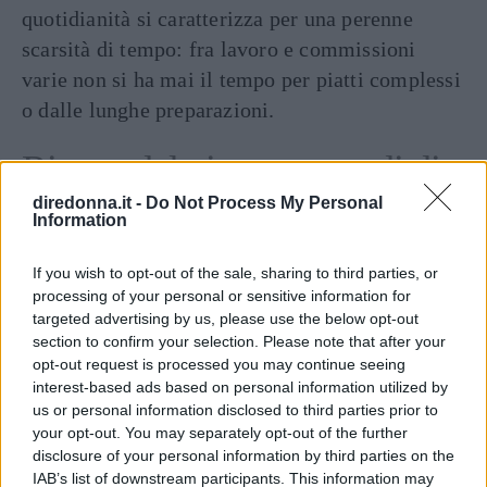
quotidianità si caratterizza per una perenne
scarsità di tempo: fra lavoro e commissioni
varie non si ha mai il tempo per piatti complessi
o dalle lunghe preparazioni.
Ricette del giorno: metodi di
diredonna.it -
Do Not Process My Personal
cottura
Information
I metodi di cottura sono fondamentali per
If you wish to opt-out of the sale, sharing to third parties, or
processing of your personal or sensitive information for
garantire ai propri pasti quella leggerezza di cui
targeted advertising by us, please use the below opt-out
il corpo ha bisogno quotidianamente. Le ricette
section to confirm your selection. Please note that after your
del giorno perfette prevedono questo
tipo di
opt-out request is processed you may continue seeing
interest-based ads based on personal information utilized by
cotture
:
us or personal information disclosed to third parties prior to
your opt-out. You may separately opt-out of the further
al vapore,
disclosure of your personal information by third parties on the
IAB’s list of downstream participants. This information may