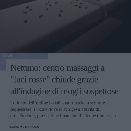
NEWS
Nettuno: centro massaggi a
"luci rosse" chiude grazie
all'indagine di mogli sospettose
Le forze dell’ordine laziali sono riuscite a scoprire e a
sequestrare il locale dove si svolgeva attività di
prostituzione, grazie ai pedinamenti di alcune donne, che
per diverso tempo hanno seguito mariti e compagni nei
EMMA PIETRAROSA
loro tragitti giornalieri.