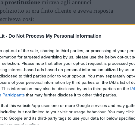
la
prostituzione
mirava agli annunci
poliziotto si era finto cliente e aveva risposta
 scriveva così:
lezza ben preservata. Tutta naturale e
it -
Do Not Process My Personal Information
, calda e amichevole.»
Art
to opt-out of the sale, sharing to third parties, or processing of your per
formation for targeted advertising by us, please use the below opt-out s
o web, sempre firmata da Lola, diceva più
r selection. Please note that after your opt-out request is processed y
eing interest-based ads based on personal information utilized by us or
disclosed to third parties prior to your opt-out. You may separately opt-
losure of your personal information by third parties on the IAB’s list of
, con oltre 25 anni di esperienza nella
. This information may also be disclosed by us to third parties on the
IA
Participants
that may further disclose it to other third parties.
 lusso e delizie sensuali per esigenti
chi che si possono permettere il meglio e
 that this website/app uses one or more Google services and may gath
including but not limited to your visit or usage behaviour. You may click 
onne più anziane ma molto migliori. Ho
 to Google and its third-party tags to use your data for below specifi
, con una pelle morbida e bellissima,
ogle consent section.
testa ai piedi. Un intimo raffinato è un must