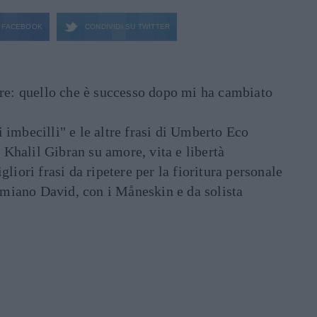
FACEBOOK
CONDIVIDI SU
TWITTER
are: quello che è successo dopo mi ha cambiato
di imbecilli" e le altre frasi di Umberto Eco
i Khalil Gibran su amore, vita e libertà
liori frasi da ripetere per la fioritura personale
Damiano David, con i Måneskin e da solista