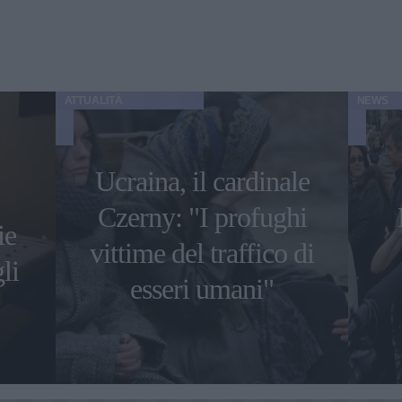
ATTUALITÀ
NEWS
Ucraina, il cardinale
Czerny: "I profughi
ie
vittime del traffico di
li
esseri umani"