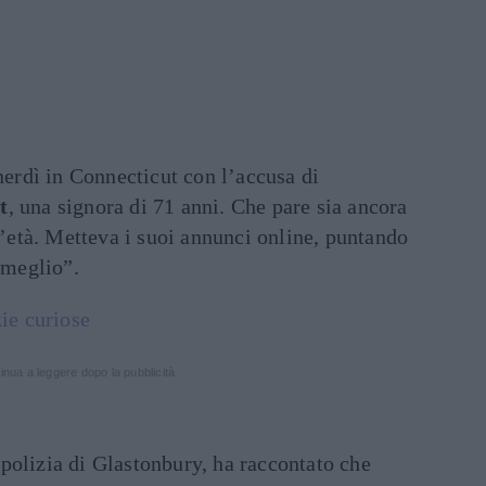
enerdì in Connecticut con l’accusa di
t
, una signora di 71 anni. Che pare sia ancora
 l’età. Metteva i suoi annunci online, puntando
 meglio”.
zie curiose
inua a leggere dopo la pubblicità
polizia di Glastonbury, ha raccontato che