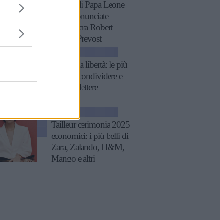
11 frasi di Papa Leone
XIV, pronunciate
quando era Robert
Francis Prevost
ATTUALITÀ
Frasi sulla libertà: le più
belle da condividere e
su cui riflettere
GOSSIP
Tailleur cerimonia 2025
economici: i più belli di
Zara, Zalando, H&M,
Mango e altri