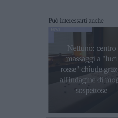
Può interessarti anche
NEWS
Nettuno: centro
 Di Lazzaro
massaggi a "luci
te del figlio
rosse" chiude graz
: "Oggi sarei
all'indagine di mog
onna"
sospettose