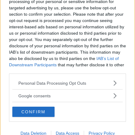
processing of your personal or sensitive information for
targeted advertising by us, please use the below opt-out
section to confirm your selection. Please note that after your
opt-out request is processed you may continue seeing
interest-based ads based on personal information utilized by
us or personal information disclosed to third parties prior to
your opt-out. You may separately opt-out of the further
disclosure of your personal information by third parties on the
IAB’s list of downstream participants. This information may
LAVORO FEMMINILE
also be disclosed by us to third parties on the
IAB’s List of
Quali sono le qualità più
Downstream Participants
that may further disclose it to other
third parties.
apprezzate sul lavoro?
Please note that this website/app uses one or more Google
Personal Data Processing Opt Outs
services and may gather and store information including but
Quali capacità aiutano a fare carriera? Ecco le qualità più
not limited to your visit or usage behaviour. You may click to
Google consents
apprezzate, dal problem solving alla creatività, fino
grant or deny consent to Google and its third-party tags to
all'amicizia con i colleghi.
use your data for below specified purposes in below Google
CONFIRM
consent section.
Data Deletion
Data Access
Privacy Policy