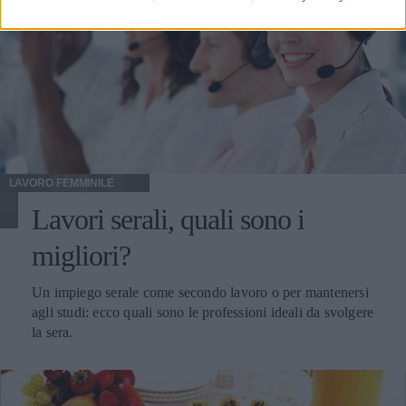
LAVORO FEMMINILE
Lavori serali, quali sono i
migliori?
Un impiego serale come secondo lavoro o per mantenersi
agli studi: ecco quali sono le professioni ideali da svolgere
la sera.