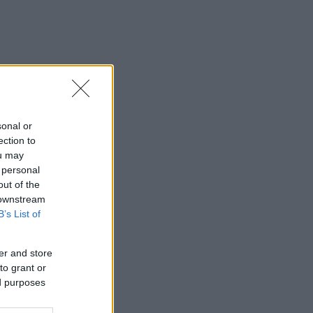
sonal or
ection to
ou may
 personal
out of the
 downstream
B’s List of
er and store
to grant or
ed purposes