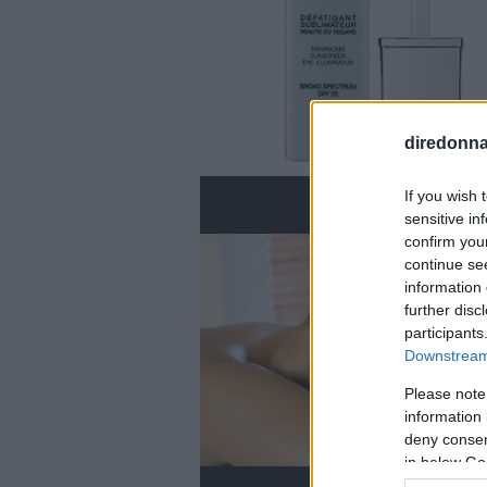
diredonna.
If you wish 
sensitive in
confirm you
continue se
information 
further disc
participants
Downstream 
Please note
information 
deny consent
in below Go