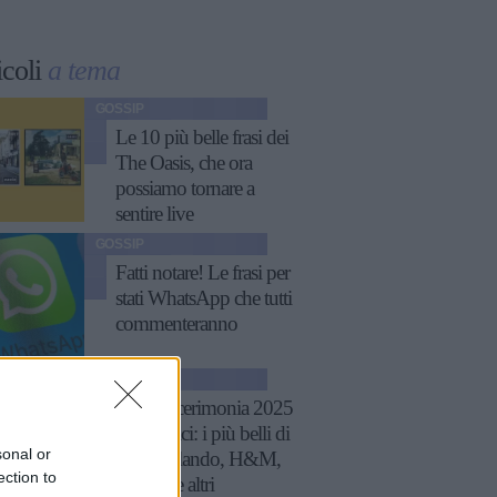
icoli
a tema
GOSSIP
Le 10 più belle frasi dei
The Oasis, che ora
possiamo tornare a
sentire live
GOSSIP
Fatti notare! Le frasi per
stati WhatsApp che tutti
commenteranno
GOSSIP
Tailleur cerimonia 2025
economici: i più belli di
sonal or
Zara, Zalando, H&M,
ection to
Mango e altri