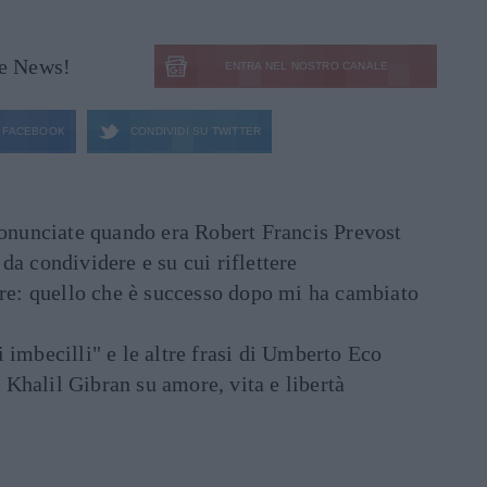
le News!
ENTRA NEL NOSTRO CANALE
FACEBOOK
CONDIVIDI SU
TWITTER
ronunciate quando era Robert Francis Prevost
e da condividere e su cui riflettere
are: quello che è successo dopo mi ha cambiato
di imbecilli" e le altre frasi di Umberto Eco
i Khalil Gibran su amore, vita e libertà