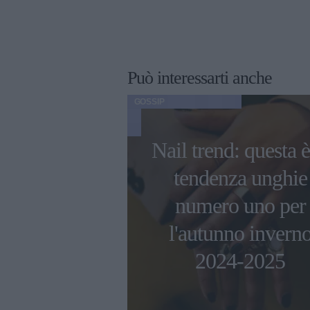
Può interessarti anche
GOSSIP
Nail trend: questa è
ni di Ambra
tendenza unghie
 con i figli e
numero uno per
 compagno
l'autunno invern
esco Renga
2024-2025