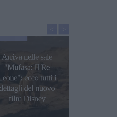
GOSSIP
Arriva nelle sale
Francesca C
"Mufasa: Il Re
"Ho avuto 
Leone": ecco tutti i
tossico
dettagli del nuovo
raccontato
film Disney
genito