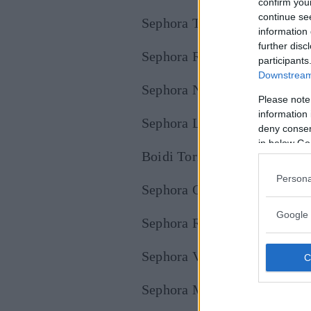
confirm you
continue se
Sephora Torino Garibaldi
information 
further disc
Sephora Roma Lunghezza
participants
Downstream 
Sephora Napoli
Please note
information 
Sephora Le Gru
deny consent
in below Go
Boidi Torino Roma
Persona
Sephora Orio al Serio
Google 
Sephora Roma via del Corso
Sephora Verona via Mazzini
Sephora Milano corso Vittor