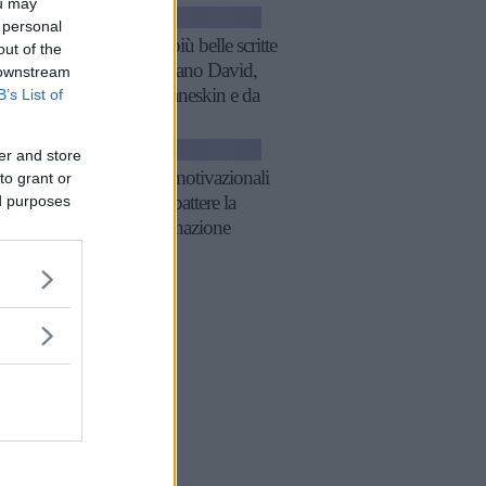
ou may
GOSSIP
 personal
Le frasi più belle scritte
out of the
da Damiano David,
 downstream
con i Måneskin e da
B’s List of
solista
GOSSIP
er and store
26 frasi motivazionali
to grant or
ed purposes
per combattere la
procrastinazione