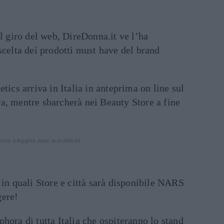
il giro del web, DireDonna.it ve l’ha
scelta dei prodotti must have del brand
s arriva in Italia in anteprima on line sul
a, mentre sbarcherà nei Beauty Store a fine
inua a leggere dopo la pubblicità
 in quali Store e città sarà disponibile NARS
gere!
hora di tutta Italia che ospiteranno lo stand