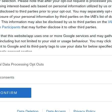
r selection. Please note that after your opt-out request is processed y
eing interest-based ads based on personal information utilized by us or
disclosed to third parties prior to your opt-out. You may separately opt-
losure of your personal information by third parties on the IAB’s list of
. This information may also be disclosed by us to third parties on the
IA
Participants
that may further disclose it to other third parties.
 that this website/app uses one or more Google services and may gath
including but not limited to your visit or usage behaviour. You may click 
 to Google and its third-party tags to use your data for below specifi
ogle consent section.
l Data Processing Opt Outs
consents
CONFIRM
io Emanuele
Data Deletion
Data Access
Privacy Policy