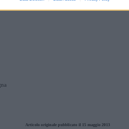
inua a leggere dopo la pubblicità
gna
Articolo originale pubblicato il 15 maggio 2013