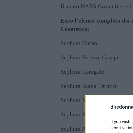
firmato NARS Cosmetics e i s
Ecco l’elenco completo dei
Cosmetics:
Sephora Curno
Sephora Firenze Campi
Sephora Carugate
Sephora Roma Termini
Sephora Mestre
diredonna.
Sephora Sesto San Giovanni
If you wish 
Sephora Assago
sensitive in