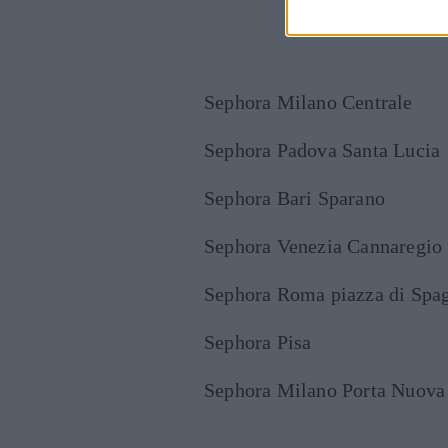
Cont
Sephora Milano Centrale
Sephora Padova Santa Lucia
Sephora Bari Sparano
Sephora Venezia Cannaregio
Sephora Roma piazza di Spa
Sephora Pisa
Sephora Milano Porta Nuova