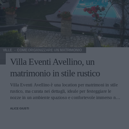
VILLE
COME ORGANIZZARE UN MATRIMONIO
Villa Eventi Avellino, un
matrimonio in stile rustico
Villa Eventi Avellino è una location per matrimoni in stile
rustico, ma curata nei dettagli, ideale per festeggiare le
nozze in un ambiente spazioso e confortevole immerso nel
verde. Spazio e Coperti Servizi Menu Prezzi Contatti
ALICE GIUSTI
Spazi e numero di coperti Villa Eventi Avellino dispone di
vari ambienti in cui celebrare il ricevimento di nozze.
Immersa in un parco con piscina, che può ospitare fino a