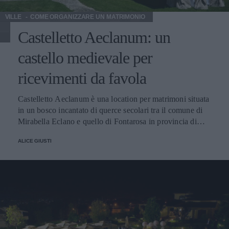
staff qualificato per gli allestimenti. Gli sposi possono
richiedere l’intrattenimento musicale, il servizio di
VILLE
COME ORGANIZZARE UN MATRIMONIO
trasporto e il pernottamento in suite nuziale. È anche
Castelletto Aeclanum: un
possibile celebrare il rito del matrimonio nel giardino della
villa. La struttura dispone di parcheggio e di punti di
castello medievale per
accesso per disabili. Menu Villa Antico Mulino ha un
proprio staff specializzato in vari tipi di cucina –
ricevimenti da favola
tradizionale, naturale, internazionale e regionale. I menu
sono personalizzabili e si possono richiedere anche
Castelletto Aeclanum è una location per matrimoni situata
soluzioni per ospiti vegetariani o celiaci. Anche la torta
in un bosco incantato di querce secolari tra il comune di
nuziale è servita dalla struttura. Costo I menu hanno un
Mirabella Eclano e quello di Fontarosa in provincia di
costo compreso tra 65€ e 95€, ma è necessario richiedere
Avellino. È un castello medievale in pietra, con tanto di
un preventivo per i dettagli. Contatti e Indirizzo Villa
ALICE GIUSTI
fortezza e giardini, dove è possibile ospitare un
Antico Mulino si trova in Via Trimonti, 2 ad Ariano Irpino
ricevimento da favola. Spazio e Coperti Servizi Menu
(Avellino), 83031. Trovate maggiori informazioni sulla
Prezzi Contatti Spazi e numero di coperti Castelletto
villa sul sito ufficiale Villa Antico Mulino. Il numero di
Aeclanum può ospitare il ricevimento nei due eleganti
telefono è 0825 819368. È possibile anche scrivere una
saloni che possono ospitare fino a 350 persone. La Sala
email all’indirizzo info@villaanticomulino.com o
del Re ha un enorme camino in pietra ed è arredata in stile
compilare il form informazioni nella sezione “contatti” del
classico, con accesso diretto alle cantine e alla terrazza
sito.
(capienza 200 persone), mentre il Giardino d’inverno è