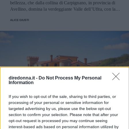
bellezza, che dalla collina di Carpignano, in provincia di
Avellino, domina la verdeggiante Valle dell’Ufita, con la
sua facciata in stile neoclassico. Spazio e Coperti Servizi
ALICE GIUSTI
Menu Prezzi Contatti Spazi e numero di coperti Regina di
Saba dispone di una sala interna lussuosa e curata che può
accogliere fino a 300 persone. All’esterno, nelle stagioni
più calde, si può allestire il banchetto di nozze o
l’aperitivo/buffet nei giardini all’italiana, adornati con fiori,
fontane, gazebi ornamentali e la piscina “la barchetta”, che
fa da sfondo al vostro ricevimento. Servizi offerti Regina
di Saba ospita un evento al giorno senza restrizioni orarie e
si avvale di uno staff qualificato per gli allestimenti e il
diredonna.it -
Do Not Process My Personal
coordinamento dell’evento. Gli sposi possono anche
Information
richiedere: l’animazione per bambini, l’intrattenimento
musicale, il pernottamento in suite nuziale e in camera per
If you wish to opt-out of the sale, sharing to third parties, or
gli ospiti e il servizio guardaroba. È inoltre possibile
processing of your personal or sensitive information for
celebrare il rito religioso nell’adiacente Santuario della
targeted advertising by us, please use the below opt-out
Madonna Nera di Carpionano o usarla come set
section to confirm your selection. Please note that after your
fotografico. La struttura dispone anche di parcheggio e di
VILLE
COME ORGANIZZARE UN MATRIMONIO
opt-out request is processed you may continue seeing
punti di accesso per disabili. Menu Regina di Saba ha un
interest-based ads based on personal information utilized by