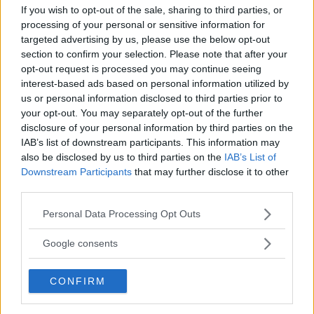
If you wish to opt-out of the sale, sharing to third parties, or
DOSI PER 4 PERSONE
processing of your personal or sensitive information for
targeted advertising by us, please use the below opt-out
section to confirm your selection. Please note that after your
INGREDIENTI
opt-out request is processed you may continue seeing
1 anguilla di almeno un kg
interest-based ads based on personal information utilized by
3 cucchiai d’olio
us or personal information disclosed to third parties prior to
your opt-out. You may separately opt-out of the further
cipolla – prezzemolo
disclosure of your personal information by third parties on the
aglio – sale – pepe
IAB’s list of downstream participants. This information may
700 g. di pomodori maturi o pelati
also be disclosed by us to third parties on the
IAB’s List of
Downstream Participants
that may further disclose it to other
½ bicchiere di vino bianco secco (o rosso
third parties.
robusto)
Please note that this website/app uses one or more Google
Personal Data Processing Opt Outs
services and may gather and store information including but
VINI CONSIGLIATI
not limited to your visit or usage behaviour. You may click to
Google consents
ALTO ADIGE VALLE ISARCO TRAMINER
grant or deny consent to Google and its third-party tags to
AROMATICO
use your data for below specified purposes in below Google
CONFIRM
consent section.
GOLFO DEL TIGULLIO BIANCO
FERMO/FRIZZANTE