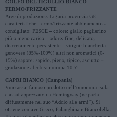
GOLFO DEL TIGULLIO BIANCO
FERMO/FRIZZANTE
Aree di produzione: Liguria provincia GE –
caratteristiche: fermo/frizzante abbinamento -
consigliato: PESCE – colore: giallo paglierino
più o meno carico – odore: fine, delicato,
discretamente persistente – vitigni: bianchetta
genovese (85%-100%) altri non aromatici (0-
15%) sapore: sapido, pieno, tipico, asciutto –
gradazione alcolica minima 10,5°.
CAPRI BIANCO (Campania)
Vino assai famoso prodotto nell’omonima isola
e assai apprezzato da Hemingway (ne parla
diffusamente nel suo “Addio alle armi”). Si
ottiene con uve Greco, Falanghina e Biancolella.
Il colore è paglierino chiaro; profumo gradevole,