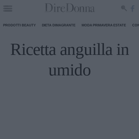
PRODOTTI BEAUTY
DIETA DIMAGRANTE
MODA PRIMAVERA ESTATE
CON
Ricetta anguilla in
umido