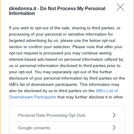
rimettete il sugo sul fuoco e sbriciolatevi dentro
diredonna.it -
Do Not Process My Personal
il ½ dado aggiungendo anche la farina per farlo
Information
addensare. Mescolate con cura con un cucchiaio
di legno per una decina di minuti. Rimettete
If you wish to opt-out of the sale, sharing to third parties, or
processing of your personal or sensitive information for
l’anguilla nella pirofila, fatela scaldare e
targeted advertising by us, please use the below opt-out
servitela con le patate lessate, sbucciate e
section to confirm your selection. Please note that after your
tagliate a fette.
opt-out request is processed you may continue seeing
interest-based ads based on personal information utilized by
DOSI PER 4 PERSONE
us or personal information disclosed to third parties prior to
INGREDIENTI
your opt-out. You may separately opt-out of the further
1 anguilla di 1 kg.
disclosure of your personal information by third parties on the
IAB’s list of downstream participants. This information may
aceto
also be disclosed by us to third parties on the
IAB’s List of
2 cipolle
Downstream Participants
that may further disclose it to other
50 g. di burro
third parties.
2 chiodi di garofano
Please note that this website/app uses one or more Google
Personal Data Processing Opt Outs
prezzemolo
services and may gather and store information including but
not limited to your visit or usage behaviour. You may click to
Google consents
maggiorana
grant or deny consent to Google and its third-party tags to