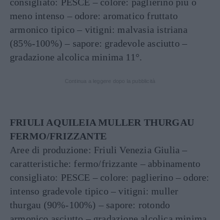
consigliato: PESCE – colore: paglierino più o
meno intenso – odore: aromatico fruttato
armonico tipico – vitigni: malvasia istriana
(85%-100%) – sapore: gradevole asciutto –
gradazione alcolica minima 11°.
Continua a leggere dopo la pubblicità
FRIULI AQUILEIA MULLER THURGAU
FERMO/FRIZZANTE
Aree di produzione: Friuli Venezia Giulia –
caratteristiche: fermo/frizzante – abbinamento
consigliato: PESCE – colore: paglierino – odore:
intenso gradevole tipico – vitigni: muller
thurgau (90%-100%) – sapore: rotondo
armonico asciutto – gradazione alcolica minima