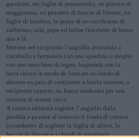
garofano, sei foglie di prezzemolo, un pizzico di
maggiorana, un pezzetto di buccia di limone, tre
foglie di basilico, la punta di un cucchiaino di
zafferano, sale, pepe ed infine fiocchetti di burro
qua e là.
Mettete nel recipiente l’anguilla arrotolata a
ciambella e fermatela con uno spiedino o meglio
con uno stecchino di legno, bagnatela con la
birra chiara in modo da formare un fondo di
almeno un paio di centimetri e fatela cuocere, a
recipiente coperto, su fuoco moderato per una
trentina di minuti circa.
A cottura ultimata togliete l’anguilla dalla
pirofila e passate al setaccio il fondo di cottura
(ricordatevi di togliere la foglia di alloro, la
buccia di limone e i chiodi di garofano),