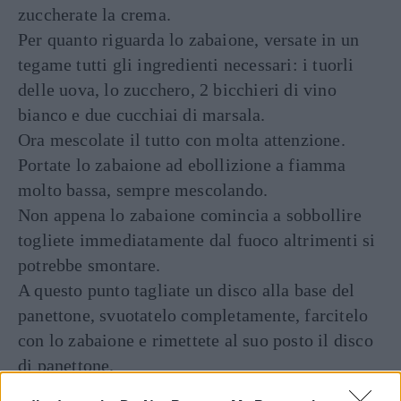
zuccherate la crema.
Per quanto riguarda lo zabaione, versate in un
tegame tutti gli ingredienti necessari: i tuorli
delle uova, lo zucchero, 2 bicchieri di vino
bianco e due cucchiai di marsala.
Ora mescolate il tutto con molta attenzione.
Portate lo zabaione ad ebollizione a fiamma
molto bassa, sempre mescolando.
Non appena lo zabaione comincia a sobbollire
togliete immediatamente dal fuoco altrimenti si
potrebbe smontare.
A questo punto tagliate un disco alla base del
panettone, svuotatelo completamente, farcitelo
con lo zabaione e rimettete al suo posto il disco
di panettone.
Ora coprite il panettone con la crema al caffè e