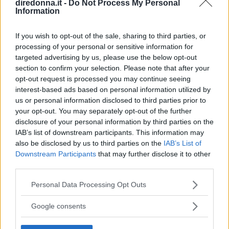
diredonna.it -
Do Not Process My Personal
mettetelo in frigorifero. Quando la crema si sarà
Information
un poco raffreddata tirate fuori dal frigorifero e
servite il dolce in tavola.
If you wish to opt-out of the sale, sharing to third parties, or
processing of your personal or sensitive information for
targeted advertising by us, please use the below opt-out
Continua a leggere dopo la pubblicità
section to confirm your selection. Please note that after your
opt-out request is processed you may continue seeing
interest-based ads based on personal information utilized by
us or personal information disclosed to third parties prior to
DOSI PER 4 PERSONE
your opt-out. You may separately opt-out of the further
disclosure of your personal information by third parties on the
INGREDIENTI
IAB’s list of downstream participants. This information may
1 panettone
also be disclosed by us to third parties on the
IAB’s List of
Downstream Participants
that may further disclose it to other
3 tazze di caffè ristretto
third parties.
1 litro di latte
Please note that this website/app uses one or more Google
Personal Data Processing Opt Outs
1 cucchiaino di maizena
services and may gather and store information including but
90 g. di zucchero
not limited to your visit or usage behaviour. You may click to
Google consents
6 uova
grant or deny consent to Google and its third-party tags to
use your data for below specified purposes in below Google