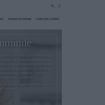
RNO
FRASI E AFORISMI
CURA DEL CORPO
mminile
are vita privata e professionale può
ria impresa. Il tempo sembra non
ia, carriera e alla cura di se stesse.
l meglio le opportunità di carriera
raneamente, coltivare l’ambito
i interessi è possibile.
di successo, aggiornamenti, news e
 al femminile.