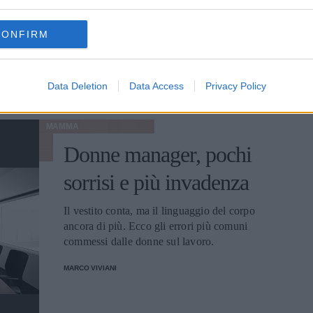
ha intervistato le assistenti italiane per
sondare il terreno.
CONFIRM
TERESA BARONE
Data Deletion
Data Access
Privacy Policy
MAMMA
Donne manager, pochi
sorrisi e più invadenza
Il vestito conta, ma il linguaggio del corpo
ancora di più. Ecco gli errori più comuni
commessi dalle donne sul lavoro.
MARCO VIVIANI