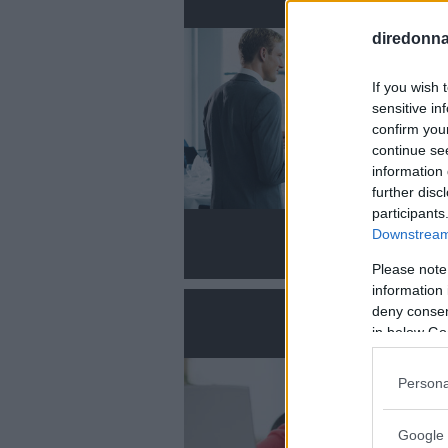
diredonna.
If you wish 
sensitive in
confirm you
continue se
information 
further disc
participants
Downstream 
Please note
information 
deny consent
in below Go
Persona
Google 