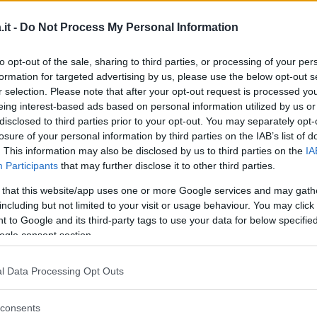
Come troncare una
it -
Do Not Process My Personal Information
relazione nata in ufficio
to opt-out of the sale, sharing to third parties, or processing of your per
Una relazione nata in ufficio può rivelarsi
formation for targeted advertising by us, please use the below opt-out s
una bella esperienza oppure un rapporto
r selection. Please note that after your opt-out request is processed y
soffocante: in questo caso, come fare per
eing interest-based ads based on personal information utilized by us or
troncare?
disclosed to third parties prior to your opt-out. You may separately opt-
FRANCESCO DI IORIO
losure of your personal information by third parties on the IAB’s list of
. This information may also be disclosed by us to third parties on the
IA
Participants
that may further disclose it to other third parties.
 that this website/app uses one or more Google services and may gath
including but not limited to your visit or usage behaviour. You may click 
MAMMA
 to Google and its third-party tags to use your data for below specifi
Stress sul lavoro per
ogle consent section.
segretarie e assistenti
l Data Processing Opt Outs
Se il capo è stressato anche la segretaria ne
consents
risente. Partendo da questa teoria, Dymo