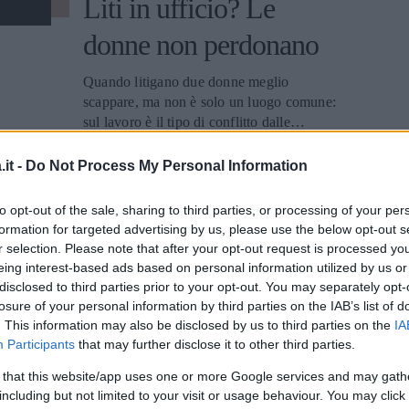
Liti in ufficio? Le
donne non perdonano
Quando litigano due donne meglio
scappare, ma non è solo un luogo comune:
sul lavoro è il tipo di conflitto dalle
consuenze peggiori.
MARCO VIVIANI
it -
Do Not Process My Personal Information
to opt-out of the sale, sharing to third parties, or processing of your per
formation for targeted advertising by us, please use the below opt-out s
r selection. Please note that after your opt-out request is processed y
eing interest-based ads based on personal information utilized by us or
MAMMA
disclosed to third parties prior to your opt-out. You may separately opt-
Lavori ideali per chi
losure of your personal information by third parties on the IAB’s list of
. This information may also be disclosed by us to third parties on the
IA
ama la comunicazione
Participants
that may further disclose it to other third parties.
 that this website/app uses one or more Google services and may gath
Il lavoro ideale nella comunicazione: ecco
including but not limited to your visit or usage behaviour. You may click 
nove mestieri adatti a chi ha particolari doti