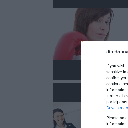
diredonna.
If you wish 
sensitive in
confirm you
continue se
information 
further disc
participants
Downstream 
Please note
information 