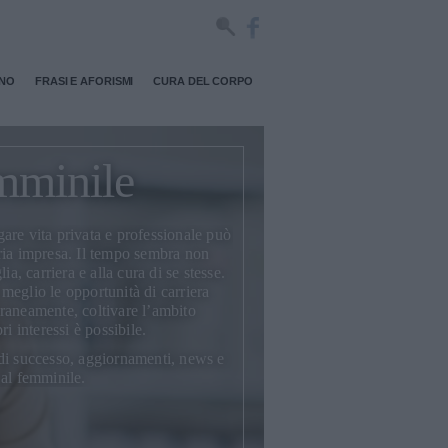
RNO
FRASI E AFORISMI
CURA DEL CORPO
mminile
are vita privata e professionale può
ria impresa. Il tempo sembra non
ia, carriera e alla cura di se stesse.
l meglio le opportunità di carriera
raneamente, coltivare l’ambito
i interessi è possibile.
di successo, aggiornamenti, news e
 al femminile.