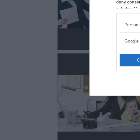
deny consent
in below Go
Persona
Google 