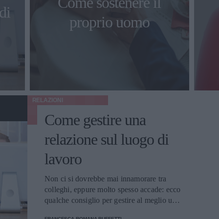
Come sostenere il
di
proprio uomo
RELAZIONI
Come gestire una
relazione sul luogo di
lavoro
Non ci si dovrebbe mai innamorare tra
colleghi, eppure molto spesso accade: ecco
qualche consiglio per gestire al meglio una
relazione sul luogo di lavoro.
FRANCESCA ROMANA BUFFETTI