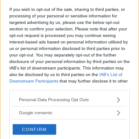
If you wish to opt-out of the sale, sharing to third parties, or
Con la gonna, i pantaloni, i jeans o il balzer: ecco come
processing of your personal or sensitive information for
indossare un must rubato dal guardaroba maschile.
targeted advertising by us, please use the below opt-out
section to confirm your selection. Please note that after your
FRANCESCA ROMANA BUFFETTI
opt-out request is processed you may continue seeing
interest-based ads based on personal information utilized by
us or personal information disclosed to third parties prior to
your opt-out. You may separately opt-out of the further
disclosure of your personal information by third parties on the
IAB’s list of downstream participants. This information may
also be disclosed by us to third parties on the
IAB’s List of
Downstream Participants
that may further disclose it to other
third parties.
Please note that this website/app uses one or more Google
Personal Data Processing Opt Outs
services and may gather and store information including but
not limited to your visit or usage behaviour. You may click to
Google consents
grant or deny consent to Google and its third-party tags to
use your data for below specified purposes in below Google
CONFIRM
consent section.
ESTATE