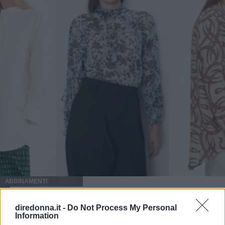
ABBINAMENTI
Fashion tip: 5 look da ufficio
diredonna.it -
Do Not Process My Personal
Information
per la camicia coreana