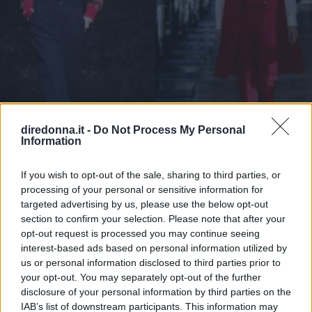
diredonna.it -
Do Not Process My Personal
Information
If you wish to opt-out of the sale, sharing to third parties, or
processing of your personal or sensitive information for
MODA
targeted advertising by us, please use the below opt-out
Guardaroba autunnale: must
section to confirm your selection. Please note that after your
opt-out request is processed you may continue seeing
have e colori dai quali ripartire
interest-based ads based on personal information utilized by
us or personal information disclosed to third parties prior to
Direttamente dalle passerelle, ecco i 10 must have da avere
your opt-out. You may separately opt-out of the further
disclosure of your personal information by third parties on the
nel proprio guardaroba autunnale e i colori dai quali
IAB’s list of downstream participants. This information may
ripartire dopo le vacanze