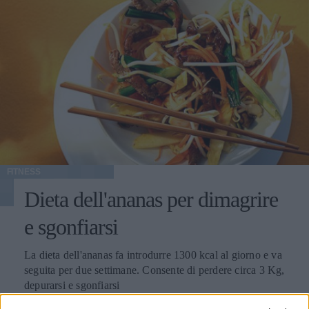
FITNESS
Dieta dell'ananas per dimagrire
e sgonfiarsi
La dieta dell'ananas fa introdurre 1300 kcal al giorno e va
seguita per due settimane. Consente di perdere circa 3 Kg,
depurarsi e sgonfiarsi