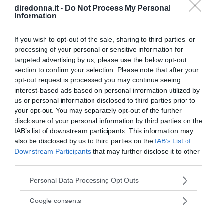
FLORIANA GIAMBARRESI
diredonna.it -
Do Not Process My Personal
Information
If you wish to opt-out of the sale, sharing to third parties, or
processing of your personal or sensitive information for
targeted advertising by us, please use the below opt-out
section to confirm your selection. Please note that after your
opt-out request is processed you may continue seeing
interest-based ads based on personal information utilized by
us or personal information disclosed to third parties prior to
your opt-out. You may separately opt-out of the further
disclosure of your personal information by third parties on the
IAB’s list of downstream participants. This information may
also be disclosed by us to third parties on the
IAB’s List of
FITNESS
Downstream Participants
that may further disclose it to other
third parties.
La dieta dinner cancelling:
Please note that this website/app uses one or more Google
Personal Data Processing Opt Outs
come funziona?
services and may gather and store information including but
not limited to your visit or usage behaviour. You may click to
Google consents
La dieta dinner cancelling permette di dimagrire
grant or deny consent to Google and its third-party tags to
cancellando la cena: pasti abbondanti durante il giorno, e