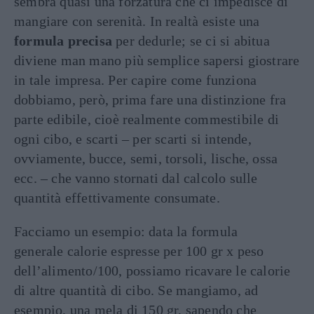
sembra quasi una forzatura che ci impedisce di
mangiare con serenità. In realtà esiste una
formula precisa
per dedurle; se ci si abitua
diviene man mano più semplice sapersi giostrare
in tale impresa. Per capire come funziona
dobbiamo, però, prima fare una distinzione fra
parte edibile, cioè realmente commestibile di
ogni cibo, e scarti – per scarti si intende,
ovviamente, bucce, semi, torsoli, lische, ossa
ecc. – che vanno stornati dal calcolo sulle
quantità effettivamente consumate.
Facciamo un esempio: data la formula
generale calorie espresse per 100 gr x peso
dell’alimento/100, possiamo ricavare le calorie
di altre quantità di cibo. Se mangiamo, ad
esempio, una mela di 150 gr, sapendo che