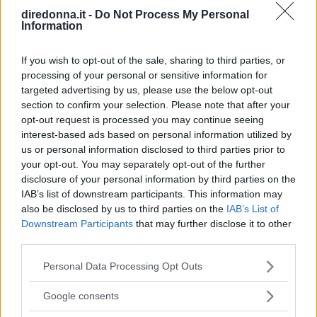
la barriera gastrica senza scomporsi prematuramente.
e cibi ultra-processati, che favoriscono i microrganismi
diredonna.it -
Do Not Process My Personal
meno utili. Dieta povera di fibre, che affama i batteri
Information
benefici. Stress cronico, che altera l'ambiente intestinale.
Sonno irregolare, che si riflette anche sull'ecosistema
If you wish to opt-out of the sale, sharing to third parties, or
intestinale. Come prendersene cura La buona notizia è che
processing of your personal or sensitive information for
il microbiota risponde rapidamente ai cambiamenti. Alcune
targeted advertising by us, please use the below opt-out
scelte concrete fanno la differenza in poche settimane:
section to confirm your selection. Please note that after your
Varietà vegetale: più tipi di verdure cotte, legumi e semi
opt-out request is processed you may continue seeing
diversi nutrono una flora più ricca. Fibre di qualità:
interest-based ads based on personal information utilized by
verdure di stagione e legumi ben preparati sono il
us or personal information disclosed to third parties prior to
nutrimento dei batteri buoni. Alimenti fermentati: kefir di
your opt-out. You may separately opt-out of the further
buona qualità e verdure fermentate non pastorizzate
disclosure of your personal information by third parties on the
apportano microrganismi utili. Riduzione degli zuccheri:
IAB’s list of downstream participants. This information may
also be disclosed by us to third parties on the
IAB’s List of
meno carburante per i microrganismi indesiderati. Anche la
Downstream Participants
that may further disclose it to other
regolarità dei pasti e una buona idratazione contribuiscono
third parties.
a un ambiente intestinale stabile. Un principio guida è la
diversità: più sono varie le fonti vegetali nell'arco della
Please note that this website/app uses one or more Google
Personal Data Processing Opt Outs
settimana, più ricco e resiliente diventa il microbiota.
services and may gather and store information including but
Puntare su un'ampia rotazione di verdure, legumi, semi ed
not limited to your visit or usage behaviour. You may click to
Google consents
erbe aromatiche è una delle strategie più efficaci, e anche
grant or deny consent to Google and its third-party tags to