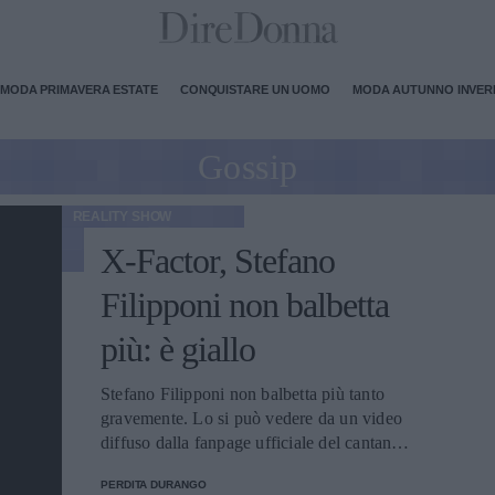
MODA PRIMAVERA ESTATE
CONQUISTARE UN UOMO
MODA AUTUNNO INVE
Gossip
REALITY SHOW
X-Factor, Stefano
Filipponi non balbetta
più: è giallo
Stefano Filipponi non balbetta più tanto
gravemente. Lo si può vedere da un video
diffuso dalla fanpage ufficiale del cantante
su Facebook, che ha rasserenato i suoi fan,
PERDITA DURANGO
ma ha sollevato anche molte polemiche tra