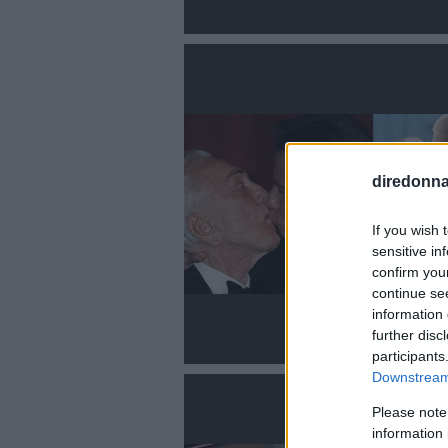
diredonna.
If you wish 
sensitive in
confirm you
continue se
information 
further disc
participants
Downstream 
Please note
information 