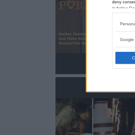
deny consent
in below Go
Persona
Google 