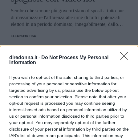
titolo "Harry Potter and the Bieber Fever".
Sembra che sempre più governi siano disposti a tutto pur
di massimizzare l'affluenza alle urne di tutti i potenziali
elettori in un periodo dominato, innegabilmente, dallo
scetticismo e dalla poca fiducia nei confronti dei candidati
ELEONORA TISO
e della politica in generale. In tempi recenti, ad esempio, la
Catalogna ha attirato su di sé l'attenzione per un paio di
scelte poco convenzionali. Lo Stato spagnolo, infatti, uno
diredonna.it -
Do Not Process My Personal
dei più ricchi del Paese, si prepara alle imminenti elezioni
Information
candidando, da un lato, una famosa pornostar e dall'altro
presentando uno spot a dir poco esplicito. La sexy
If you wish to opt-out of the sale, sharing to third parties, or
candidata si chiama Maria Lapiedra ed è una pornostar
processing of your personal or sensitive information for
molto celebre in Spagna. Solo qualche tempo fa, la donna
targeted advertising by us, please use the below opt-out
aveva anche dichiarato di essere andata a letto con il
section to confirm your selection. Please note that after your
portiere nostrano Gigi Buffon, ma ora eccola pronta a
opt-out request is processed you may continue seeing
sostenere il partito Solidarietat Catalana. Sul versante
interest-based ads based on personal information utilized by
opposto, quello socialista, i rappresentanti non sono certo
us or personal information disclosed to third parties prior to
stati a guardare e, così, hanno diffuso il video di uno spot
your opt-out. You may separately opt-out of the further
che sta letteralmente facendo impazzire i cybernauti. Lo
GOSSIP
disclosure of your personal information by third parties on the
slogan utilizzato è "Votare è un piacere" e le immagini
IAB’s list of downstream participants. This information may