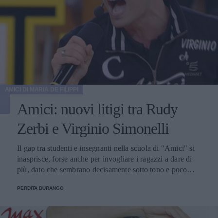
AMICI DI MARIA DE FILIPPI
Amici: nuovi litigi tra Rudy
Zerbi e Virginio Simonelli
Il gap tra studenti e insegnanti nella scuola di "Amici" si
inasprisce, forse anche per invogliare i ragazzi a dare di
più, dato che sembrano decisamente sotto tono e poco
stimolati. In particolare continuano le discussioni accese
PERDITA DURANGO
tra Virginio Simonelli e Rudy Zerbi: insegnante e alunno
sembrano non riuscire a incontrarsi a metà strada. Uno dei
problemi del ragazzo, secondo Zerbi, sarebbe il non voler