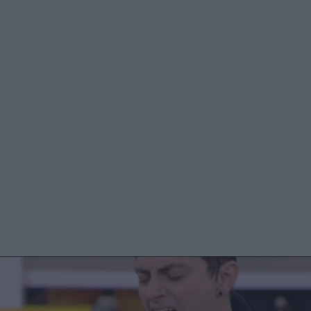
video era accompagnato da questo messaggio: Ciao a tutti!
Dopo 2 ore di prove sono riuscito a formulare un discorso
di senso compiuto! Il senso vero è che vi voglio tanto
bene, e che anche se qualche volta è dura, noi siamo più
duri! Mi basterà soltanto il tempo perché passi questo
tormento che ho...statemi vicino, vi abbraccio tutti, Stè.