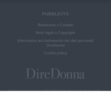
PUBBLICITÀ
Redazione e Contatti
Note legali e Copyright
Informativa sul trattamento dei dati personali
DireDonna
Cookie policy
© Riproduzione riservata 1997-2026 Editore Media Data Factory S.R.L.,
P.IVA 09595010969 con sede legale in Via Trieste 1/A – Padova (PD) e
sede operativa in Via XX Settembre 7 – Monza (MB); dati di contatto:
privacy@mediadatafactory.com