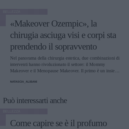
BELLEZZA
«Makeover Ozempic», la
chirugia asciuga visi e corpi sta
prendendo il sopravvento
Nel panorama della chirurgia estetica, due combinazioni di
interventi hanno rivoluzionato il settore: il Mommy
Makeover e il Menopause Makeover. Il primo è un insieme
di interventi di chirurgia estetica progettati per aiutare le
NATASCIA_ALIBANI
donne a recuperare la forma fisica e l'aspetto che avevano
prima della gravidanza, o per migliorare alcune aree del
corpo che possono essere cambiate durante la maternità,
Può interessarti anche
soprattutto addome, seno e altre aree soggette a
rilassamento cutaneo o perdita di tono. Il secondo, invece,
BELLEZZA
è scelto dalle donne che sono entrate in menopausa. Oggi,
Come capire se è il profumo
a questi si aggiunge a questa élite una terza opzione
emergente che punta a ripristinare il volume e contrastare