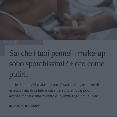
MAKE-UP
Sai che i tuoi pennelli make-up
sono sporchissimi? Ecco come
pulirli
Pulire i pennelli make-up non è solo una questione di
estetica, ma di salute e cura personale. Con pochi
accorgimenti e una routine di pulizia regolare, si può
migliorare l’applicazione del trucco, mantenere una pelle
REDAZIONE DIREDONNA
più sana e prolungare la vita dei preziosi strumenti di
bellezza.