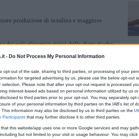
nore produzione di insulina e maggiore
a dei cali glicemici tipici delle diete ricche
it -
Do Not Process My Personal Information
:
i chetoni agiscono sulla grelina, smorzando
to opt-out of the sale, sharing to third parties, or processing of your per
formation for targeted advertising by us, please use the below opt-out s
r selection. Please note that after your opt-out request is processed y
cervello utilizza il beta-idrossibutirrato come
eing interest-based ads based on personal information utilized by us or
disclosed to third parties prior to your opt-out. You may separately opt-
losure of your personal information by third parties on the IAB’s list of
. This information may also be disclosed by us to third parties on the
IA
to è utile seguire un menù strutturato.
Participants
that may further disclose it to other third parties.
lla
dieta chetogenica
con piani settimanali e
 that this website/app uses one or more Google services and may gath
specializzata esclusivamente in prodotti
including but not limited to your visit or usage behaviour. You may click 