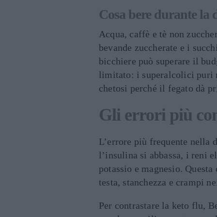
Cosa bere durante la 
Acqua, caffè e tè non zuccher
bevande zuccherate e i succhi
bicchiere può superare il budg
limitato: i superalcolici pur
chetosi perché il fegato dà pr
Gli errori più co
L’errore più frequente nella d
l’insulina si abbassa, i reni 
potassio e magnesio. Questa c
testa, stanchezza e crampi ne
Per contrastare la keto flu, B