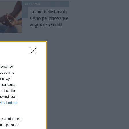
IN FORMA
Le più belle frasi di
Osho per ritrovare e
augurare serenità
sonal or
ection to
ou may
 personal
out of the
 downstream
B’s List of
er and store
to grant or