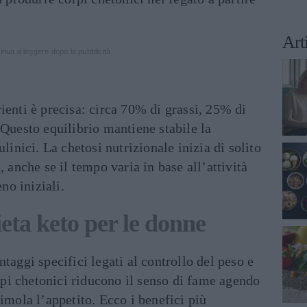
Art
inua a leggere dopo la pubblicità
ienti è precisa: circa 70% di grassi, 25% di
 Questo equilibrio mantiene stabile la
ulinici. La chetosi nutrizionale inizia di solito
, anche se il tempo varia in base all’attività
eno iniziali.
dieta keto per le donne
taggi specifici legati al controllo del peso e
orpi chetonici riducono il senso di fame agendo
timola l’appetito. Ecco i benefici più