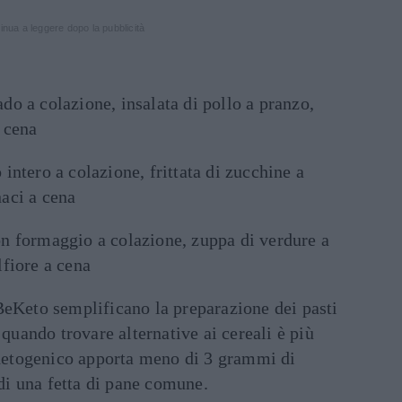
inua a leggere dopo la pubblicità
do a colazione, insalata di pollo a pranzo,
 cena
 intero a colazione, frittata di zucchine a
aci a cena
n formaggio a colazione, zuppa di verdure a
fiore a cena
BeKeto semplificano la preparazione dei pasti
 quando trovare alternative ai cereali è più
 chetogenico apporta meno di 3 grammi di
 di una fetta di pane comune.