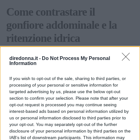
Come contrastare il
gonfiore addominale e la
ritenzione idrica
Il
gonfiore addominale
rappresenta uno dei
diredonna.it -
Do Not Process My Personal
sintomi più diffusi e fastidiosi riportati dalle
Information
donne in menopausa
. Questa condizione è
If you wish to opt-out of the sale, sharing to third parties, or
strettamente legata alle alterazioni del
processing of your personal or sensitive information for
microbiota intestinale
provocate dalla
carenza
targeted advertising by us, please use the below opt-out
ormonale
section to confirm your selection. Please note that after your
. Gli estrogeni regolano la motilità
opt-out request is processed you may continue seeing
gastrointestinale e la permeabilità delle
interest-based ads based on personal information utilized by
membrane mucose. Quando i livelli ormonali
us or personal information disclosed to third parties prior to
scendono, la digestione rallenta e si creano
your opt-out. You may separately opt-out of the further
disclosure of your personal information by third parties on the
fenomeni di fermentazione anomala. La
IAB’s list of downstream participants. This information may