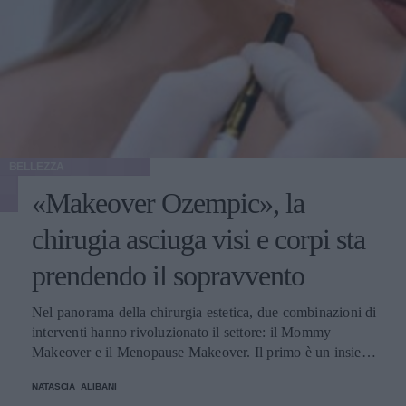
BELLEZZA
«Makeover Ozempic», la
chirugia asciuga visi e corpi sta
prendendo il sopravvento
Nel panorama della chirurgia estetica, due combinazioni di
interventi hanno rivoluzionato il settore: il Mommy
Makeover e il Menopause Makeover. Il primo è un insieme
di interventi di chirurgia estetica progettati per aiutare le
NATASCIA_ALIBANI
donne a recuperare la forma fisica e l'aspetto che avevano