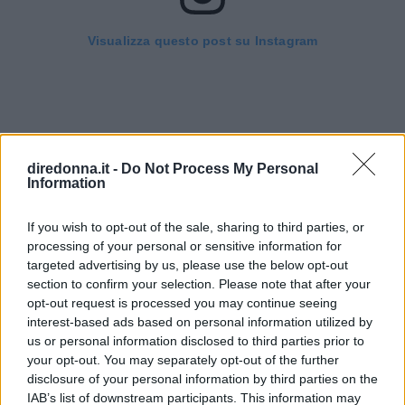
Visualizza questo post su Instagram
diredonna.it -
Do Not Process My Personal
Information
If you wish to opt-out of the sale, sharing to third parties, or
processing of your personal or sensitive information for
Un post condiviso da Armani beauty (@armanibeauty)
targeted advertising by us, please use the below opt-out
section to confirm your selection. Please note that after your
opt-out request is processed you may continue seeing
Questa terra liquida, disponibile in diverse
interest-based ads based on personal information utilized by
tonalità, dona un effetto abbronzatura naturale e
us or personal information disclosed to third parties prior to
your opt-out. You may separately opt-out of the further
luminoso grazie alla sua formula leggera e
disclosure of your personal information by third parties on the
facilmente sfumabile. Inoltre, contiene un
IAB’s list of downstream participants. This information may