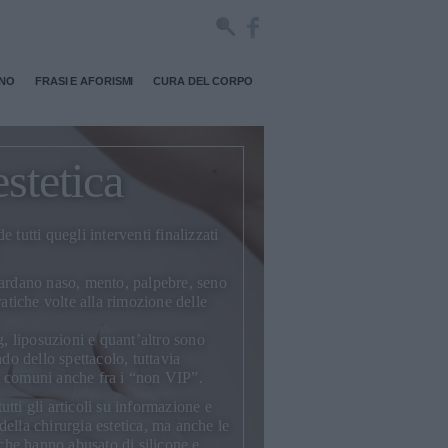
RNO
FRASI E AFORISMI
CURA DEL CORPO
stetica
tutti quegli interventi finalizzati
uardano naso, mento, palpebre, seno
ratiche volte alla rimozione delle
g, liposuzioni e quant’altro sono
 dello spettacolo, tuttavia
ù comuni anche fra i “non VIP”.
tti gli articoli su informazione e
ella chirurgia estetica, ma anche le
 che hanno abusato di silicone e