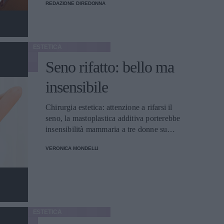
REDAZIONE DIREDONNA
intervento di rinoplastica.
ESTETICA
Seno rifatto: bello ma
insensibile
Chirurgia estetica: attenzione a rifarsi il
seno, la mastoplastica additiva porterebbe
insensibilità mammaria a tre donne su
dieci.
VERONICA MONDELLI
ESTETICA