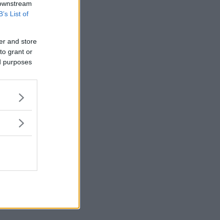
 downstream
B’s List of
er and store
to grant or
ed purposes