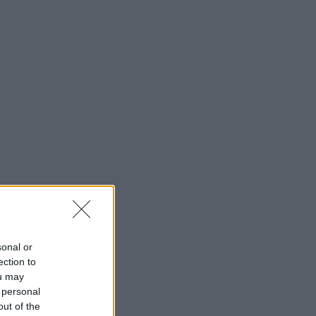
sonal or
ection to
ou may
 personal
out of the