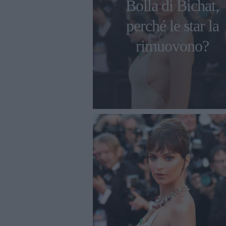
Bolla di Bichat,
perché le star la
rimuovono?