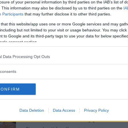
BELLEZZA
losure of your personal information by third parties on the IAB’s list of
. This information may also be disclosed by us to third parties on the
IA
Sguardi distesi, i rimedi
Participants
that may further disclose it to other third parties.
contro le rughe
 that this website/app uses one or more Google services and may gath
including but not limited to your visit or usage behaviour. You may click 
d'espressione
 to Google and its third-party tags to use your data for below specifi
ogle consent section.
Dalla cosmesi alla medicina estetica
passando per i rimedi della nonna, come
l Data Processing Opt Outs
prevenire e contrastare le rughe più diffuse
ELEONORA D'UFFIZI
consents
CONFIRM
NEWS
Gwen Stefani
Data Deletion
Data Access
Privacy Policy
irriconoscibile: troppi