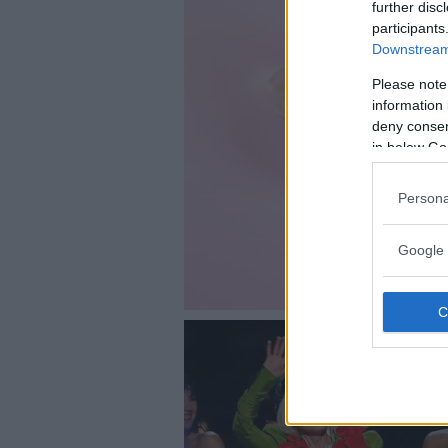
further disc
participants
Downstream 
Please note
information 
deny consent
in below Go
Persona
Google 