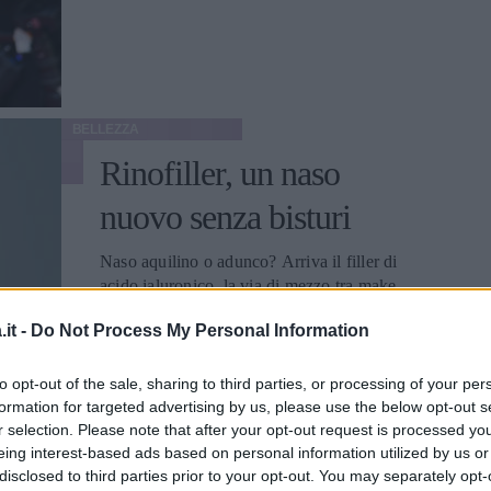
BELLEZZA
Rinofiller, un naso
nuovo senza bisturi
Naso aquilino o adunco? Arriva il filler di
acido ialuronico, la via di mezzo tra make-
up correttivo e intervento chirurgico
it -
Do Not Process My Personal Information
ELEONORA D'UFFIZI
to opt-out of the sale, sharing to third parties, or processing of your per
formation for targeted advertising by us, please use the below opt-out s
r selection. Please note that after your opt-out request is processed y
eing interest-based ads based on personal information utilized by us or
disclosed to third parties prior to your opt-out. You may separately opt-