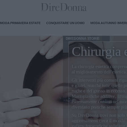
MODA PRIMAVERA ESTATE
CONQUISTARE UN UOMO
MODA AUTUNNO INVE
DIREDONNA STORIE
Chirurgia e
La
chirurgia estetica
comprende 
al miglioramento dell’estetica.
Gli interventi più comuni rig
e glutei, nonché tutte quelle p
rughe e del grasso in eccesso.
Mastoplastiche additive, liftin
estremamente comuni nel mondo
diventano pratiche sempre pi
Su DireDonna trovi non solo tu
aggiornamenti circa il mondo d
gallery fotografiche sulle star