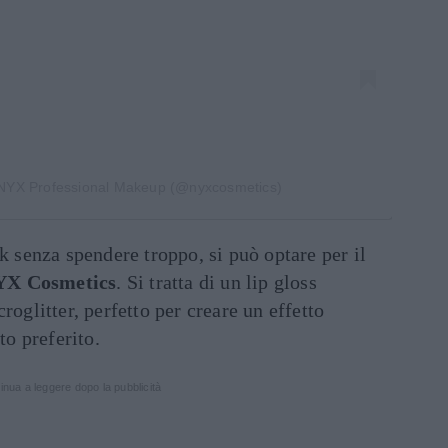
 NYX Professional Makeup (@nyxcosmetics)
ok senza spendere troppo, si può optare per il
YX Cosmetics
. Si tratta di un lip gloss
roglitter, perfetto per creare un effetto
to preferito.
inua a leggere dopo la pubblicità