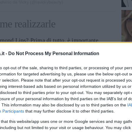
diviso da Vicky (@lavickybeauty)
me realizzarle
mond Lips? Prima di tutto, è importante
oliante delicato, per eliminare le cellule
it -
Do Not Process My Personal Information
ie liscia e uniforme e poi:
to opt-out of the sale, sharing to third parties, or processing of your per
inua a leggere dopo la pubblicità
formation for targeted advertising by us, please use the below opt-out s
r selection. Please note that after your opt-out request is processed y
eing interest-based ads based on personal information utilized by us or
disclosed to third parties prior to your opt-out. You may separately opt-
diamante, è necessario aggiungere un tocco di
losure of your personal information by third parties on the IAB’s list of
 si applica delicatamente al centro del
. This information may also be disclosed by us to third parties on the
IA
Participants
that may further disclose it to other third parties.
lo superiore con un pennello. La polvere
 bianca, dorata o argentata, e conferisce alle
 that this website/app uses one or more Google services and may gath
including but not limited to your visit or usage behaviour. You may click 
illante e luminoso. Può essere usato anche un