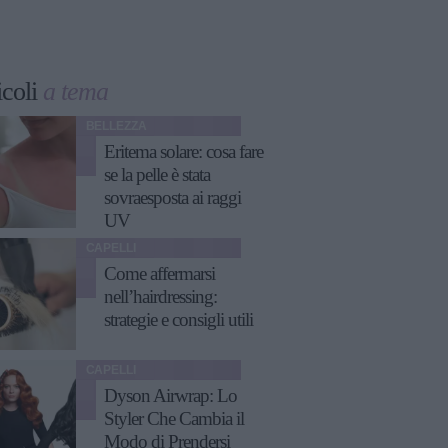
icoli
a tema
BELLEZZA
Eritema solare: cosa fare
se la pelle è stata
sovraesposta ai raggi
UV
CAPELLI
Come affermarsi
nell’hairdressing:
strategie e consigli utili
CAPELLI
Dyson Airwrap: Lo
Styler Che Cambia il
Modo di Prendersi