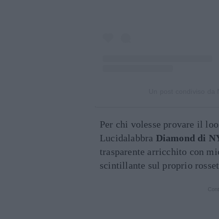
Un post condiviso da
Per chi volesse provare il lo
Lucidalabbra
Diamond di N
trasparente arricchito con mic
scintillante sul proprio rosset
Cont