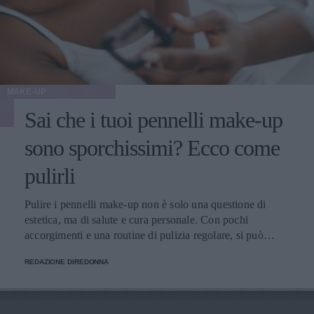
MAKE-UP
Sai che i tuoi pennelli make-up
sono sporchissimi? Ecco come
pulirli
Pulire i pennelli make-up non è solo una questione di
estetica, ma di salute e cura personale. Con pochi
accorgimenti e una routine di pulizia regolare, si può
migliorare l’applicazione del trucco, mantenere una pelle
REDAZIONE DIREDONNA
più sana e prolungare la vita dei preziosi strumenti di
bellezza.