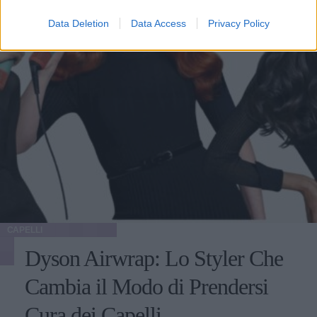
Data Deletion
Data Access
Privacy Policy
CAPELLI
Dyson Airwrap: Lo Styler Che
Cambia il Modo di Prendersi
Cura dei Capelli