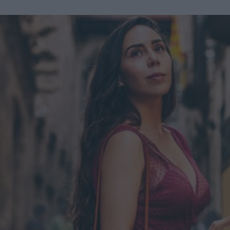
California ed ex presidente della American Society of
Plastic Surgeons - ora c'è il concetto di apparire meno
artificiale e un cambiamento nell'estetica verso forma un
po' meno sinuose [...] ora che le persone hanno uno
strumento efficace per perdere peso, c’è un ripensamento
complessivo delle curve e della silhouette". C'è un
momento giusto per affidarsi a un Ozempic Makeover?
Levine suggerisce massima cautela in merito: "Dico spesso
ai miei pazienti che per ottenere il massimo da un
intervento, è necessario rallentare. Se il paziente perde altri
10-15 chili dopo la procedura, il risultato potrebbe non
essere ottimale". L'ideale, quindi, sarebbe raggiungere e
mantenere un peso stabile, prima di decidere di sottoporsi a
qualunque tipo di intervento estetico.