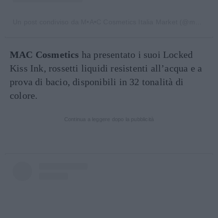
Un post condiviso da M•A•C Cosmetics Italia Market (@maccosmeticsitalia)
MAC Cosmetics
ha presentato i suoi Locked
Kiss Ink, rossetti liquidi resistenti all’acqua e a
prova di bacio, disponibili in 32 tonalità di
colore.
Continua a leggere dopo la pubblicità