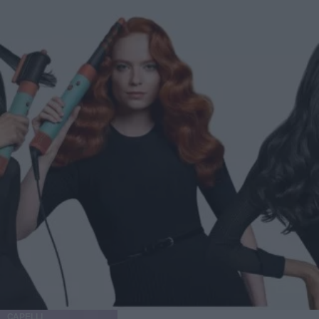
coerente. Come abbinarli al make-up senza l’effetto
“adesivo da cancelleria” La scena è questa: appuntamento,
riunione, cena improvvisata, e tu con il patch che vorresti
fosse invisibile come un filtro. Qui contano due cose:
spessore e finitura. I patch più sottili possono funzionare
bene sotto un correttore leggero tamponato ai bordi, senza
trascinare. Se usi fondotinta coprenti, il rischio è che il
bordo si noti di più, quindi meglio un’applicazione
puntuale, quasi chirurgica. Un trucco onesto è cambiare
prospettiva: a volte il patch visibile comunica “sto
gestendo la cosa” e basta. Se ti senti a tuo agio, può
diventare un dettaglio pratico, non una dichiarazione di
guerra alla tua faccia. Mini guida alla scelta: forma,
spessore, ingredienti e momento d’uso Di giorno: sottili e
discreti Per la giornata, scegli patch sottili, con bordi che si
fondono bene sulla pelle. Sono ideali quando vuoi evitare
di toccare la zona e limitare attriti con telefono, sciarpe,
colletti e capelli. Funzionano anche come promemoria
fisico: “non stuzzicare”. Di notte: più assorbenti, più
protettivi La notte è il momento in cui puoi puntare su
CAPELLI