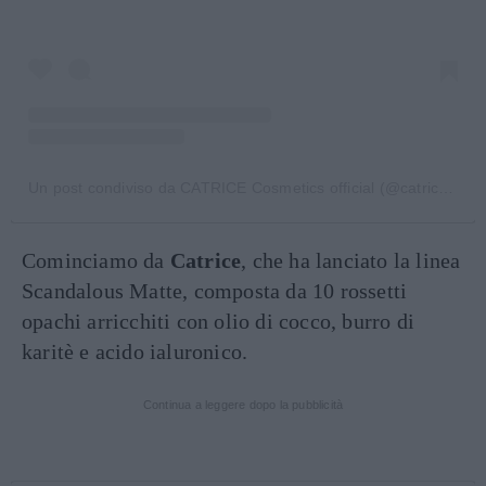
Un post condiviso da CATRICE Cosmetics official (@catrice.cosmetics)
Cominciamo da
Catrice
, che ha lanciato la linea
Scandalous Matte, composta da 10 rossetti
opachi arricchiti con olio di cocco, burro di
karitè e acido ialuronico.
Continua a leggere dopo la pubblicità