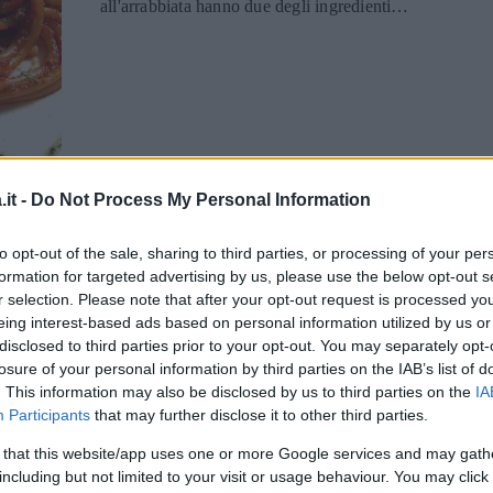
all'arrabbiata hanno due degli ingredienti
principali del piatto originale: il
peperoncino e il pecorino ma arricchiscono
la tradizione con una gustosa variante. Le
frattaglie aggiungono a questo primo così
semplice ma pieno di carattere, un sapore
ancor più deciso.
RICETTA
RICETTE
it -
Do Not Process My Personal Information
Tagliatelle ai frutti di
to opt-out of the sale, sharing to third parties, or processing of your per
mare con vongole e
formation for targeted advertising by us, please use the below opt-out s
r selection. Please note that after your opt-out request is processed y
cozze
eing interest-based ads based on personal information utilized by us or
disclosed to third parties prior to your opt-out. You may separately opt-
Le cozze e le vongole sono da sempre
losure of your personal information by third parties on the IAB’s list of
regine incontrastate della gastronomia
. This information may also be disclosed by us to third parties on the
IA
napoletana. Spesso a ridosso del golfo si
Participants
that may further disclose it to other third parties.
preparano i primi piatti semplicemente con
 that this website/app uses one or more Google services and may gath
i frutti di mare utilizzando spaghetti o
including but not limited to your visit or usage behaviour. You may click 
linguine. Questa ricetta, che prevede