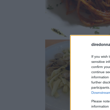
diredonna.
If you wish 
sensitive in
confirm you
continue se
information 
further disc
participants
Downstream 
Please note
information 