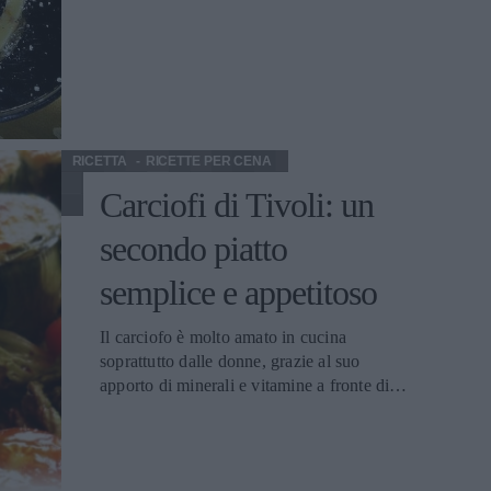
distribuzione, è preferibile infatti ordinarla
al proprio macellaio di fiducia. La ricetta
delle tagliatelle con carne di capriolo è
quella di un primo completo, ricco di
ingredienti differenti, da gustare anche
come portata unica in un pranzo fra amici.
Non sbalorditevi però se qualcuno vi
RICETTA
RICETTE PER CENA
chiederà ugualmente il bis.
Carciofi di Tivoli: un
secondo piatto
semplice e appetitoso
Il carciofo è molto amato in cucina
soprattutto dalle donne, grazie al suo
apporto di minerali e vitamine a fronte di
un basissimo contenuto calorico. Il suo
sapore può diventare però anche un'ottima
base per piatti più elaborati. Come in
questa ricetta che mette insieme i carciofi