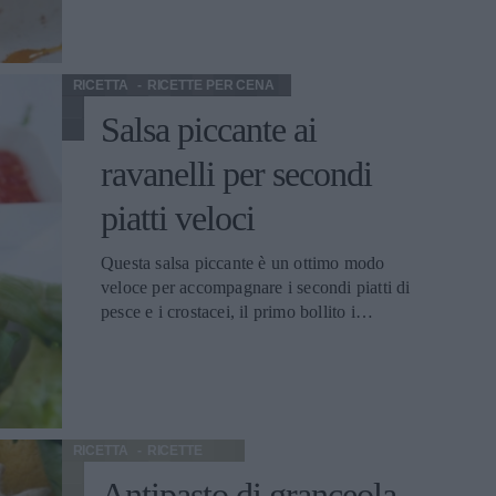
squisito; perfetto per il fine pasto o per
l'ora del tè.
RICETTA
RICETTE PER CENA
Salsa piccante ai
ravanelli per secondi
piatti veloci
Questa salsa piccante è un ottimo modo
veloce per accompagnare i secondi piatti di
pesce e i crostacei, il primo bollito i
secondi alla griglia. Si sposa all'occasione
molto bene anche con il bollito di carni
bianche e magre.
RICETTA
RICETTE
Antipasto di granceola,