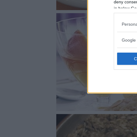
deny consent
in below Go
Persona
Google 