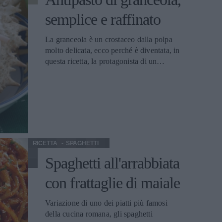
semplice e raffinato
La granceola è un crostaceo dalla polpa
molto delicata, ecco perché è diventata, in
questa ricetta, la protagonista di un
antipasto per palati sopraffini. Gli
ingredienti usati per il condimento infatti
ne esaltano il sapore senza coprirlo. Ideale
per per aprire un pranzo primaverile o
invernale, stagioni di accoppiamento per
questo tipo di granchio.
RICETTA
SPAGHETTI
Spaghetti all'arrabbiata
con frattaglie di maiale
Variazione di uno dei piatti più famosi
della cucina romana, gli spaghetti