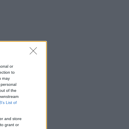
sonal or
ection to
ou may
 personal
out of the
 downstream
B’s List of
er and store
to grant or