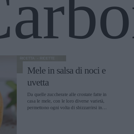
Carbo
RICETTA
RICETTE
Mele in salsa di noci e
uvetta
Da quelle zuccherate alle crostate fatte in
casa le mele, con le loro diverse varietà,
permettono ogni volta di sbizzarrirsi in
cucina preparando dolci sempre nuovi.
Con questa ricetta, semplice e divertente, si
ricopre il frutto con una salsa di noci e
uvetta, rendendolo un dessert caldo e