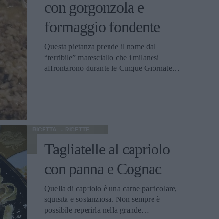
con gorgonzola e
formaggio fondente
Questa pietanza prende il nome dal
“terribile” maresciallo che i milanesi
affrontarono durante le Cinque Giornate.
Pare che oltre a dedicarsi alla vita
militare Josef Radetzky si occupasse anche
della buona tavola. Al suo nome sono
legati infatti alcuni dei piatti simbolo della
cucina Lombarda, tra cui la famosa
RICETTA
RICETTE
cotoletta alla milanese. A lui è dedicato
questo risotto che, non a caso, ha tra gli
Tagliatelle al capriolo
ingredienti principali il Barolo e il
con panna e Cognac
formaggio Gorgonzola.
Quella di capriolo è una carne particolare,
squisita e sostanziosa. Non sempre è
possibile reperirla nella grande