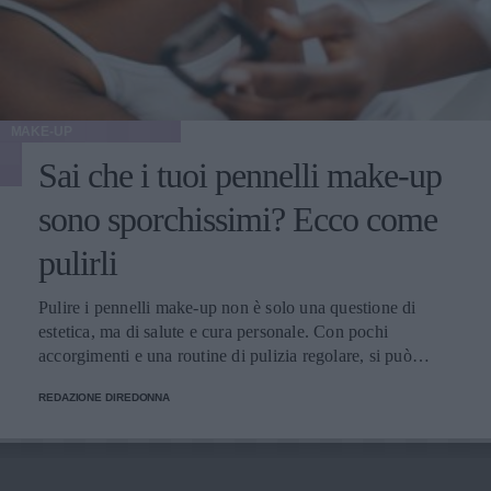
MAKE-UP
Sai che i tuoi pennelli make-up
sono sporchissimi? Ecco come
pulirli
Pulire i pennelli make-up non è solo una questione di
estetica, ma di salute e cura personale. Con pochi
accorgimenti e una routine di pulizia regolare, si può
migliorare l’applicazione del trucco, mantenere una pelle
REDAZIONE DIREDONNA
più sana e prolungare la vita dei preziosi strumenti di
bellezza.