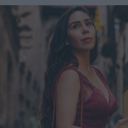
Plastic Surgeons - ora c'è il concetto di apparire meno
artificiale e un cambiamento nell'estetica verso forma un
po' meno sinuose [...] ora che le persone hanno uno
strumento efficace per perdere peso, c’è un ripensamento
complessivo delle curve e della silhouette". C'è un
momento giusto per affidarsi a un Ozempic Makeover?
Levine suggerisce massima cautela in merito: "Dico spesso
ai miei pazienti che per ottenere il massimo da un
intervento, è necessario rallentare. Se il paziente perde altri
10-15 chili dopo la procedura, il risultato potrebbe non
essere ottimale". L'ideale, quindi, sarebbe raggiungere e
mantenere un peso stabile, prima di decidere di sottoporsi a
qualunque tipo di intervento estetico.