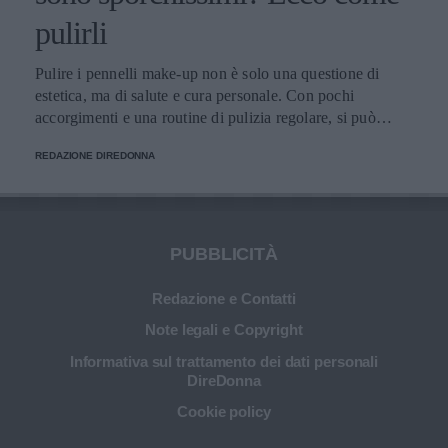
pulirli
Pulire i pennelli make-up non è solo una questione di
estetica, ma di salute e cura personale. Con pochi
accorgimenti e una routine di pulizia regolare, si può
migliorare l’applicazione del trucco, mantenere una pelle
REDAZIONE DIREDONNA
più sana e prolungare la vita dei preziosi strumenti di
bellezza.
PUBBLICITÀ
Redazione e Contatti
Note legali e Copyright
Informativa sul trattamento dei dati personali
DireDonna
Cookie policy