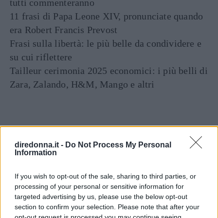
tutti commenteranno
11 frasi di Papa Leone XIV, pronunciate quando
era Robert Francis Prevost
Frasi sulla libertà: le più belle da condividere e
su cui riflettere
Tailleur cerimonia 2025 economici: i più belli di
Zara, Zalando, H&M, Mango e altri
diredonna.it -
Do Not Process My Personal
Information
If you wish to opt-out of the sale, sharing to third parties, or
Articoli
a tema
processing of your personal or sensitive information for
targeted advertising by us, please use the below opt-out
section to confirm your selection. Please note that after your
opt-out request is processed you may continue seeing