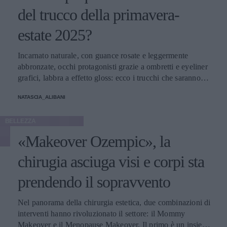
del trucco della primavera-
estate 2025?
Incarnato naturale, con guance rosate e leggermente
abbronzate, occhi protagonisti grazie a ombretti e eyeliner
grafici, labbra a effetto gloss: ecco i trucchi che saranno
protagonisti della bella stagione.
NATASCIA_ALIBANI
BELLEZZA
«Makeover Ozempic», la
chirugia asciuga visi e corpi sta
prendendo il sopravvento
Nel panorama della chirurgia estetica, due combinazioni di
interventi hanno rivoluzionato il settore: il Mommy
Makeover e il Menopause Makeover. Il primo è un insieme