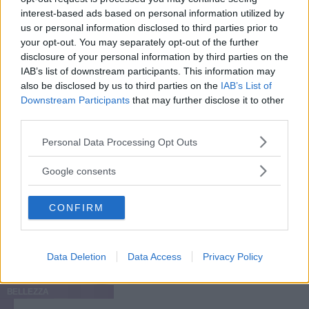
interest-based ads based on personal information utilized by
us or personal information disclosed to third parties prior to
your opt-out. You may separately opt-out of the further
disclosure of your personal information by third parties on the
IAB’s list of downstream participants. This information may
also be disclosed by us to third parties on the
IAB’s List of
Downstream Participants
that may further disclose it to other
third parties.
Please note that this website/app uses one or more Google
Personal Data Processing Opt Outs
services and may gather and store information including but
not limited to your visit or usage behaviour. You may click to
Google consents
grant or deny consent to Google and its third-party tags to
use your data for below specified purposes in below Google
CONFIRM
consent section.
Data Deletion
Data Access
Privacy Policy
BELLEZZA