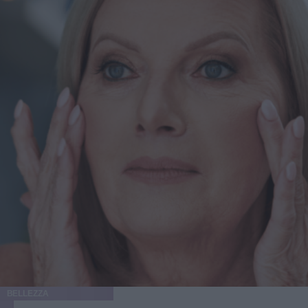
difficili da eliminare con dieta ed esercizio. "Molti di
questi pazienti hanno un’attenzione particolare per
l’estetica - spiega Levine a New Beauty - Chi utilizza
farmaci GLP-1 per perdere gli ultimi chili spesso desidera
massimizzare i risultati con trattamenti mirati". La perdita
di peso significativa, inoltre, consente a molti pazienti di
accedere a interventi estetici che prima non erano possibili:
"Dopo una perdita di peso importante, i pazienti diventano
potenziali candidati per interventi chirurgici. Questo
potrebbe significare una qualificazione per
un’addominoplastica o risultati migliorati con liposuzione e
rassodamento cutaneo". Cos’è un Ozempic Makeover?
Oltre a Ozempic, esistono altri farmaci GLP-1 usati per la
perdita di peso, e i trattamenti inclusi nell’Ozempic
Makeover sono indicati per chiunque abbia perso peso
rapidamente, sia tramite farmaci, interventi chirurgici, dieta
o esercizio. "La perdita di peso rapida ha molteplici effetti
- spiega il dottor Levine - Le persone possono apparire
emaciate, sviluppare rilassamento del collo, delle guance e
della pelle, e manifestare perdita di volume che interessa
BELLEZZA