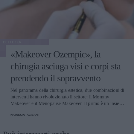
BELLEZZA
«Makeover Ozempic», la
chirugia asciuga visi e corpi sta
prendendo il sopravvento
Nel panorama della chirurgia estetica, due combinazioni di
interventi hanno rivoluzionato il settore: il Mommy
Makeover e il Menopause Makeover. Il primo è un insieme
di interventi di chirurgia estetica progettati per aiutare le
NATASCIA_ALIBANI
donne a recuperare la forma fisica e l'aspetto che avevano
prima della gravidanza, o per migliorare alcune aree del
corpo che possono essere cambiate durante la maternità,