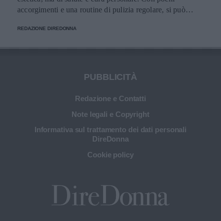
accorgimenti e una routine di pulizia regolare, si può
migliorare l’applicazione del trucco, mantenere una pelle
REDAZIONE DIREDONNA
più sana e prolungare la vita dei preziosi strumenti di
bellezza.
PUBBLICITÀ
Redazione e Contatti
Note legali e Copyright
Informativa sul trattamento dei dati personali
DireDonna
Cookie policy