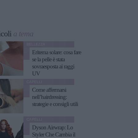
icoli
a tema
BELLEZZA
Eritema solare: cosa fare
se la pelle è stata
sovraesposta ai raggi
UV
CAPELLI
Come affermarsi
nell’hairdressing:
strategie e consigli utili
CAPELLI
Dyson Airwrap: Lo
Styler Che Cambia il