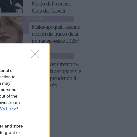
Modo di Prendersi
Cura dei Capelli
MAKE-UP
Make-up: quali saranno
i colori del trucco della
primavera-estate 2025?
BELLEZZA
«Makeover Ozempic»,
sonal or
la chirugia asciuga visi e
ection to
corpi sta prendendo il
ou may
sopravvento
 personal
out of the
 downstream
B’s List of
er and store
to grant or