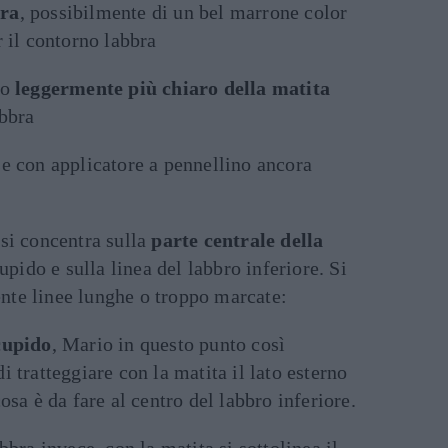
ura
, possibilmente di un bel marrone color
r il contorno labbra
to
leggermente più chiaro della matita
abbra
se con applicatore a pennellino ancora
si concentra sulla
parte centrale della
cupido e sulla linea del labbro inferiore. Si
iente linee lunghe o troppo marcate:
cupido
, Mario in questo punto così
 tratteggiare con la matita il lato esterno
osa è da fare al centro del labbro inferiore.