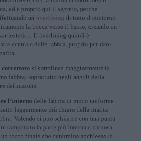
bbra invece, con la matita si sottolinea il
ca, ed è proprio qui il segreto, perché
effettuando un
overlining
di tutto il contorno
ticamente la bocca verso il basso, creando un
ntiestetico. L’overlining quindi è
arte centrale delle labbra, proprio per dare
nalità.
l
correttore
si sottolinea maggiormente la
no labbra, soprattutto negli angoli della
re definizione.
re l’interno
delle labbra in modo uniforme
setto leggermente più chiaro della matita
abbra. Volendo si può schiarire con una punta
te tamponato la parte più interna e carnosa
di un tocco finale che determina anch’esso la