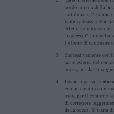
Verso l’esterno delle la
bordo interno della boc
sottolineare l’esterno 
labbra abbasserebbe ot
effetto voluminoso ma a
“concesso” solo nella p
l’effetto di tridimensio
Successivamente con i
parte esterna del contor
bocca, per dare maggio
Infine si passa a
colora
con una matita o un ros
usata per il contorno l
di correttore leggermen
della bocca. Si tratta 