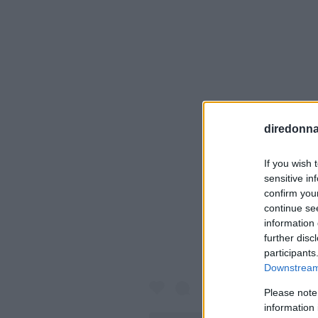
diredonna.
Visualiz
If you wish 
sensitive in
confirm you
continue se
information 
further disc
participants
Downstream 
Please note
information 