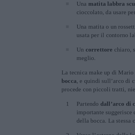
Una
matita labbra sc
cioccolato, da usare pe
Una matita o un rosset
usata per il contorno l
Un
correttore
chiaro, 
meglio.
La tecnica make up di Mario 
bocca
, e quindi sull’arco di 
procede con piccoli tratti, n
Partendo
dall’arco di 
importante suggerisce di
della bocca. La stessa c