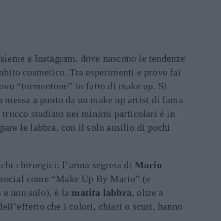
insieme a Instagram, dove nascono le tendenze
ambito cosmetico. Tra esperimenti e prove fai
nuovo “tormentone” in fatto di make up. Si
ca messa a punto da un make up artist di fama
 trucco studiato nei minimi particolari è in
are le labbra, con il solo ausilio di pochi
cchi chirurgici: l’arma segreta di
Mario
i social come “Make Up By Mario” (e
 e non solo), è la
matita labbra
, oltre a
ll’effetto che i colori, chiari o scuri, hanno