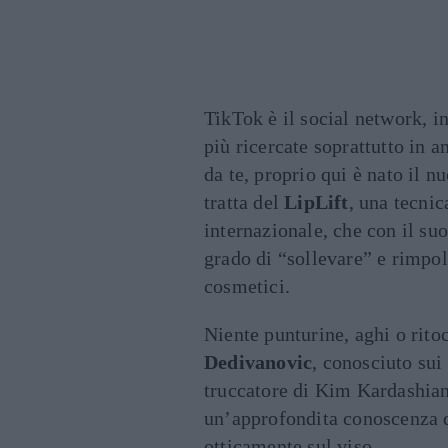
TikTok è il social network, 
più ricercate soprattutto in 
da te, proprio qui è nato il 
tratta del
LipLift
, una tecni
internazionale, che con il suo
grado di “sollevare” e rimpolp
cosmetici.
Niente punturine, aghi o rito
Dedivanovic
, conosciuto su
truccatore di Kim Kardashian
un’approfondita conoscenza de
otticamente sul viso.