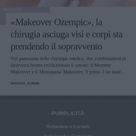
BELLEZZA
«Makeover Ozempic», la
chirugia asciuga visi e corpi sta
prendendo il sopravvento
Nel panorama della chirurgia estetica, due combinazioni di
interventi hanno rivoluzionato il settore: il Mommy
Makeover e il Menopause Makeover. Il primo è un insieme
di interventi di chirurgia estetica progettati per aiutare le
NATASCIA_ALIBANI
donne a recuperare la forma fisica e l'aspetto che avevano
prima della gravidanza, o per migliorare alcune aree del
corpo che possono essere cambiate durante la maternità,
soprattutto addome, seno e altre aree soggette a
rilassamento cutaneo o perdita di tono. Il secondo, invece,
PUBBLICITÀ
è scelto dalle donne che sono entrate in menopausa. Oggi,
a questi si aggiunge a questa élite una terza opzione
Redazione e Contatti
emergente che punta a ripristinare il volume e contrastare