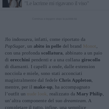
"Le lacrime mi rigavano il viso"
Continua a leggere dopo la pubblicità
Jlo indossava, infatti, come riportato da
PopSugar
, un
abito in pelle
del brand
Monot
,
con una profonda
scollatura
, abbinato a un paio
di
orecchini
pendenti e a una collana
girocollo
di diamanti. I capelli a onde, dalle extension
nocciola e miele, sono stati acconciati
magistralmente dal fedele
Chris Appleton
,
mentre, per il
make-up
, ha accompagnato
l’outfit un
nude look,
realizzato da
Mary Philip
,
un’altra componente del suo
dreamteam
. A
completare il tutto, infine, una semplice