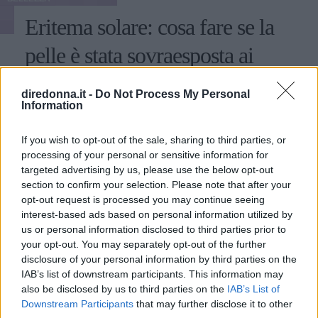
Eritema solare: cosa fare se la
pelle è stata sovraesposta ai
raggi UV
diredonna.it -
Do Not Process My Personal
Information
I sintomi e i rimedi più efficaci per l'eritema solare, ma
anche i consigli utili per prevenirlo e proteggere la tua
If you wish to opt-out of the sale, sharing to third parties, or
pelle dai raggi UV.
processing of your personal or sensitive information for
targeted advertising by us, please use the below opt-out
REDAZIONE DIREDONNA
section to confirm your selection. Please note that after your
opt-out request is processed you may continue seeing
interest-based ads based on personal information utilized by
us or personal information disclosed to third parties prior to
your opt-out. You may separately opt-out of the further
disclosure of your personal information by third parties on the
IAB’s list of downstream participants. This information may
also be disclosed by us to third parties on the
IAB’s List of
Downstream Participants
that may further disclose it to other