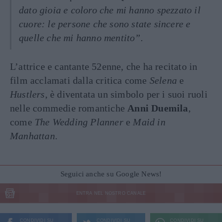
dato gioia e coloro che mi hanno spezzato il
cuore: le persone che sono state sincere e
quelle che mi hanno mentito”.
L’attrice e cantante 52enne, che ha recitato in
film acclamati dalla critica come
Selena
e
Hustlers
, è diventata un simbolo per i suoi ruoli
nelle commedie romantiche
Anni Duemila
,
come
The Wedding Planner
e
Maid in
Manhattan
.
Seguici anche su Google News!
ENTRA NEL NOSTRO CANALE
CONDIVIDI SU
CONDIVIDI SU
CONDIVIDI SU