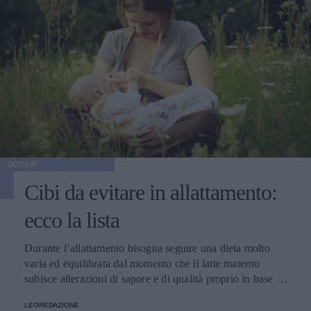
GOSSIP
Cibi da evitare in allattamento:
ecco la lista
Durante l’allattamento bisogna seguire una dieta molto
varia ed equilibrata dal momento che il latte materno
subisce alterazioni di sapore e di qualità proprio in base a
ciò che una donna ingerisce. Ci sono alcuni alimenti in
LEOREDAZIONE
particolare che devono essere evitati. Tra questi ci sono: