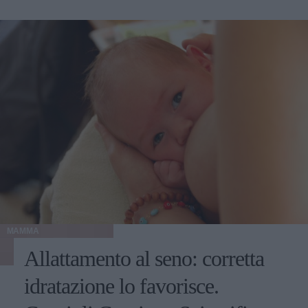
l’alcol, il fumo, la caffeina, molti farmaci, alimenti che
possono alterare il gusto del latte materno ( ad esempio
cavoli, broccoli, asparagi, cardi, cicoria, verza, rape,
carciofi, pomodori acerbi, funghi, aglio crudo, cipolla
cruda, porro, gorgonzola, provola affumicata, lardo,
panna, maionese, insalata russa, dado e peperoncino).
MAMMA
Allattamento al seno: corretta
idratazione lo favorisce.