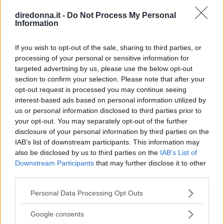
l’allattamento
diredonna.it -
Do Not Process My Personal
Information
Per produrre un quantitativo di latte sufficiente
al nutrimento del bambino è necessario
bere
If you wish to opt-out of the sale, sharing to third parties, or
tanta acqua
o, meglio, tisane a base di erbe
processing of your personal or sensitive information for
targeted advertising by us, please use the below opt-out
benefiche come la camomilla. L’imperativo è
section to confirm your selection. Please note that after your
attenersi a una dieta ricca di nutrienti e dal
opt-out request is processed you may continue seeing
gusto delicato
, quanto più naturale possibile: i
interest-based ads based on personal information utilized by
us or personal information disclosed to third parties prior to
cibi eccessivamente speziati o piccanti alterano
your opt-out. You may separately opt-out of the further
il sapore del latte e possono causare dolorose
disclosure of your personal information by third parties on the
coliche al neonato.
IAB’s list of downstream participants. This information may
also be disclosed by us to third parties on the
IAB’s List of
Downstream Participants
that may further disclose it to other
Un altro consiglio utile in caso di allattamento
third parties.
al seno è quello di mangiare considerando che
Please note that this website/app uses one or more Google
per produrre latte sono necessarie
Personal Data Processing Opt Outs
services and may gather and store information including but
mediamente 500 kcal giornaliere in più
e,
not limited to your visit or usage behaviour. You may click to
Google consents
quindi, è normale avere più fame ma è
grant or deny consent to Google and its third-party tags to