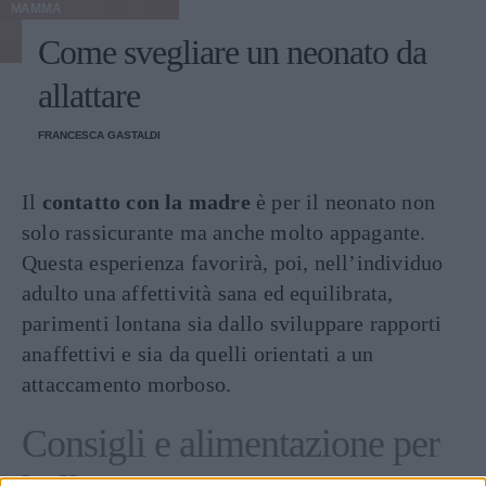
MAMMA
Come svegliare un neonato da
allattare
FRANCESCA GASTALDI
Il
contatto con la madre
è per il neonato non
solo rassicurante ma anche molto appagante.
Questa esperienza favorirà, poi, nell’individuo
adulto una affettività sana ed equilibrata,
parimenti lontana sia dallo sviluppare rapporti
anaffettivi e sia da quelli orientati a un
attaccamento morboso.
Consigli e alimentazione per