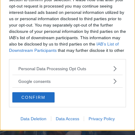
MAMMA
opt-out request is processed you may continue seeing
interest-based ads based on personal information utilized by
Le mete ideali per le mamme
us or personal information disclosed to third parties prior to
your opt-out. You may separately opt-out of the further
single in vacanza con i bambini
disclosure of your personal information by third parties on the
IAB’s list of downstream participants. This information may
Mamme single in vacanza con i bimbi, niente panico per
also be disclosed by us to third parties on the
IAB’s List of
questa esperienza tutta da vivere: ecco 7 mete imperdibili.
Downstream Participants
that may further disclose it to other
third parties.
FRANCESCA GASTALDI
Please note that this website/app uses one or more Google
Personal Data Processing Opt Outs
services and may gather and store information including but
not limited to your visit or usage behaviour. You may click to
Google consents
grant or deny consent to Google and its third-party tags to
use your data for below specified purposes in below Google
CONFIRM
consent section.
Data Deletion
Data Access
Privacy Policy