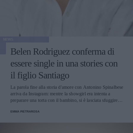
NEWS
Belen Rodriguez conferma di
essere single in una stories con
il figlio Santiago
La parola fine alla storia d'amore con Antonino Spinalbese
arriva da Instagram: mentre la showgirl era intenta a
preparare una torta con il bambino, si è lasciata sfuggire
una frase che ha chiarito definitivamente la sua situazione
EMMA PIETRAROSA
sentimentale.