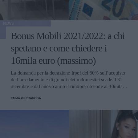
NEWS
Bonus Mobili 2021/2022: a chi
spettano e come chiedere i
16mila euro (massimo)
La domanda per la detrazione Irpef del 50% sull’acquisto
dell’arredamento e di grandi elettrodomestici scade il 31
dicembre e dal nuovo anno il rimborso scende al 10mila
euro. Ecco una mini guida su come ottenere le
EMMA PIETRAROSA
agevolazioni.