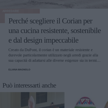
ARREDARE
Perché scegliere il Corian per
una cucina resistente, sostenibile
e dal design impeccabile
Creato da DuPont, il corian è un materiale resistente e
durevole particolarmente utilizzato negli arredi grazie alla
sua capacità di adattarsi alle diverse esigenze sia in termini
di colori che di forma. Facile da pulire e durevole: ecco
ELIANA MAGNOLO
perché è adatto alla cucina di casa!
Può interessarti anche