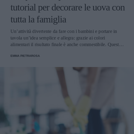
tutorial per decorare le uova con
tutta la famiglia
Un’attività divertente da fare con i bambini e portare in
tavola un’idea semplice e allegra: grazie ai colori
alimentari il risultato finale è anche commestibile. Questa è
una tradizione che ha radici molto lontane ma che ancora
EMMA PIETRAROSA
oggi è molto sentita.