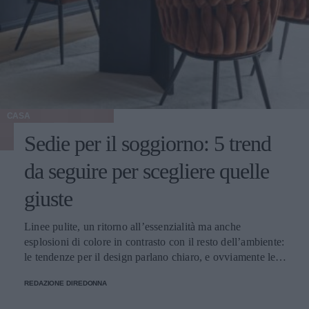
CASA
Sedie per il soggiorno: 5 trend
da seguire per scegliere quelle
giuste
Linee pulite, un ritorno all’essenzialità ma anche
esplosioni di colore in contrasto con il resto dell’ambiente:
le tendenze per il design parlano chiaro, e ovviamente le
sedie non fanno eccezione. Ma come scegliere quelle più
REDAZIONE DIREDONNA
adatte allo spazio e allo stile del soggiorno?