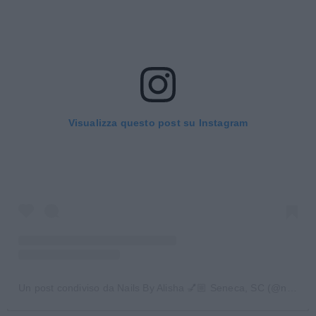
Visualizza questo post su Instagram
Un post condiviso da Nails By Alisha 💅🏼 Seneca, SC (@nailsbyalishaig)