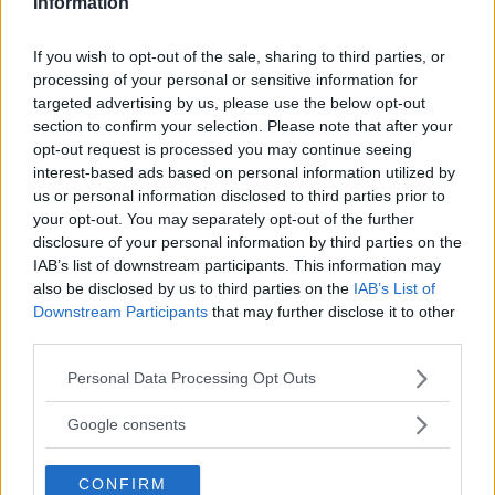
Information
ENTRA NEL NOSTRO CANALE
If you wish to opt-out of the sale, sharing to third parties, or
processing of your personal or sensitive information for
targeted advertising by us, please use the below opt-out
CONDIVIDI SU
CONDIVIDI SU
CONDIVIDI SU
FACEBOOK
TWITTER
WHATSAPP
section to confirm your selection. Please note that after your
opt-out request is processed you may continue seeing
Ultime News
interest-based ads based on personal information utilized by
us or personal information disclosed to third parties prior to
Le 10 più belle frasi dei The Oasis, che ora
your opt-out. You may separately opt-out of the further
disclosure of your personal information by third parties on the
possiamo tornare a sentire live
IAB’s list of downstream participants. This information may
Fatti notare! Le frasi per stati WhatsApp che
also be disclosed by us to third parties on the
IAB’s List of
tutti commenteranno
Downstream Participants
that may further disclose it to other
third parties.
11 frasi di Papa Leone XIV, pronunciate quando
era Robert Francis Prevost
Please note that this website/app uses one or more Google
Personal Data Processing Opt Outs
services and may gather and store information including but
Frasi sulla libertà: le più belle da condividere e
not limited to your visit or usage behaviour. You may click to
Google consents
su cui riflettere
grant or deny consent to Google and its third-party tags to
Tailleur cerimonia 2025 economici: i più belli di
use your data for below specified purposes in below Google
CONFIRM
consent section.
Zara, Zalando, H&M, Mango e altri