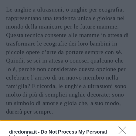
Le unghie a ultrasuoni, o unghie per ecografia,
rappresentano una tendenza unica e gioiosa nel
mondo della manicure per le future mamme.
Questa tecnica consente alle mamme in attesa di
trasformare le ecografie dei loro bambini in
piccole opere d’arte da portare sempre con sé.
Quindi, se sei in attesa o conosci qualcuno che
lo è, perché non considerare questa opzione per
celebrare l’arrivo di un nuovo membro nella
famiglia? E ricorda, le unghie a ultrasuoni sono
molto di più di semplici unghie decorate: sono
un simbolo di amore e gioia che, a suo modo,
durerà per sempre.
diredonna.it -
Do Not Process My Personal
Seguici anche su Google News!