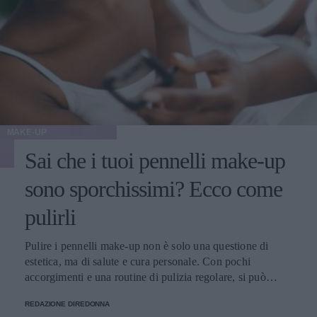
MAKE-UP
Sai che i tuoi pennelli make-up
sono sporchissimi? Ecco come
pulirli
Pulire i pennelli make-up non è solo una questione di
estetica, ma di salute e cura personale. Con pochi
accorgimenti e una routine di pulizia regolare, si può
migliorare l’applicazione del trucco, mantenere una pelle
REDAZIONE DIREDONNA
più sana e prolungare la vita dei preziosi strumenti di