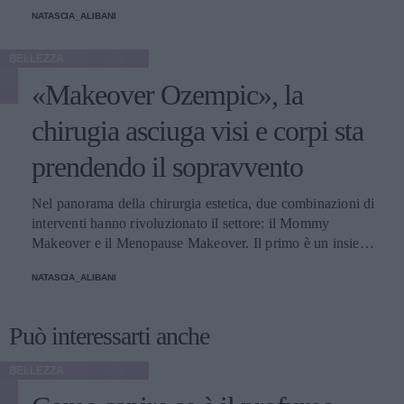
protagonisti della bella stagione.
NATASCIA_ALIBANI
BELLEZZA
«Makeover Ozempic», la
chirugia asciuga visi e corpi sta
prendendo il sopravvento
Nel panorama della chirurgia estetica, due combinazioni di
interventi hanno rivoluzionato il settore: il Mommy
Makeover e il Menopause Makeover. Il primo è un insieme
di interventi di chirurgia estetica progettati per aiutare le
NATASCIA_ALIBANI
donne a recuperare la forma fisica e l'aspetto che avevano
prima della gravidanza, o per migliorare alcune aree del
corpo che possono essere cambiate durante la maternità,
Può interessarti anche
soprattutto addome, seno e altre aree soggette a
rilassamento cutaneo o perdita di tono. Il secondo, invece,
BELLEZZA
è scelto dalle donne che sono entrate in menopausa. Oggi,
a questi si aggiunge a questa élite una terza opzione