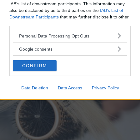
IAB’s list of downstream participants. This information may
also be disclosed by us to third parties on the
IAB’s List of
REDAZIONE DIREDONNA
Downstream Participants
that may further disclose it to other
third parties.
Please note that this website/app uses one or more Google
Personal Data Processing Opt Outs
services and may gather and store information including but
not limited to your visit or usage behaviour. You may click to
Google consents
grant or deny consent to Google and its third-party tags to
use your data for below specified purposes in below Google
CONFIRM
consent section.
Data Deletion
Data Access
Privacy Policy