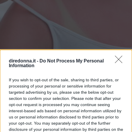
diredonna.it -
Do Not Process My Personal
Information
BELLEZZA
If you wish to opt-out of the sale, sharing to third parties, or
Eritema solare: cosa fare se la
processing of your personal or sensitive information for
pelle è stata sovraesposta ai
targeted advertising by us, please use the below opt-out
section to confirm your selection. Please note that after your
raggi UV
opt-out request is processed you may continue seeing
interest-based ads based on personal information utilized by
us or personal information disclosed to third parties prior to
I sintomi e i rimedi più efficaci per l'eritema solare, ma
your opt-out. You may separately opt-out of the further
anche i consigli utili per prevenirlo e proteggere la tua
disclosure of your personal information by third parties on the
pelle dai raggi UV.