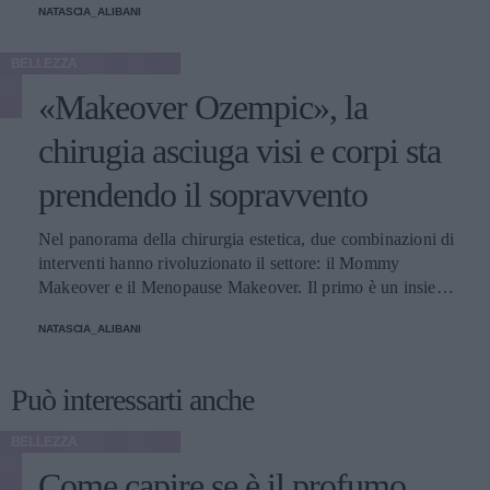
NATASCIA_ALIBANI
BELLEZZA
«Makeover Ozempic», la
chirugia asciuga visi e corpi sta
prendendo il sopravvento
Nel panorama della chirurgia estetica, due combinazioni di
interventi hanno rivoluzionato il settore: il Mommy
Makeover e il Menopause Makeover. Il primo è un insieme
di interventi di chirurgia estetica progettati per aiutare le
NATASCIA_ALIBANI
donne a recuperare la forma fisica e l'aspetto che avevano
prima della gravidanza, o per migliorare alcune aree del
corpo che possono essere cambiate durante la maternità,
Può interessarti anche
soprattutto addome, seno e altre aree soggette a
rilassamento cutaneo o perdita di tono. Il secondo, invece,
BELLEZZA
è scelto dalle donne che sono entrate in menopausa. Oggi,
Come capire se è il profumo
a questi si aggiunge a questa élite una terza opzione