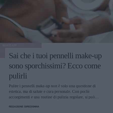
MAKE-UP
Sai che i tuoi pennelli make-up
sono sporchissimi? Ecco come
pulirli
Pulire i pennelli make-up non è solo una questione di
estetica, ma di salute e cura personale. Con pochi
accorgimenti e una routine di pulizia regolare, si può
migliorare l’applicazione del trucco, mantenere una pelle
REDAZIONE DIREDONNA
più sana e prolungare la vita dei preziosi strumenti di