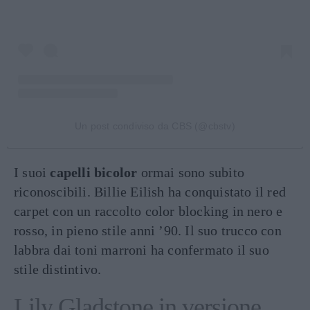
Un post condiviso da CBS (@cbstv)
I suoi
capelli bicolor
ormai sono subito
riconoscibili. Billie Eilish ha conquistato il red
carpet con un raccolto color blocking in nero e
rosso, in pieno stile anni ’90. Il suo trucco con
labbra dai toni marroni ha confermato il suo
stile distintivo.
Lily Gladstone in versione