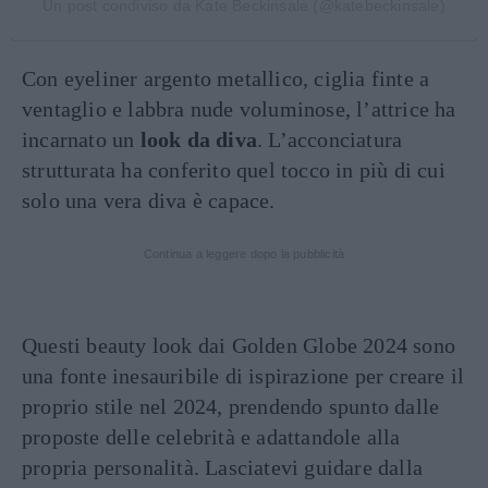
Un post condiviso da Kate Beckinsale (@katebeckinsale)
Con eyeliner argento metallico, ciglia finte a
ventaglio e labbra nude voluminose, l’attrice ha
incarnato un
look da diva
. L’acconciatura
strutturata ha conferito quel tocco in più di cui
solo una vera diva è capace.
Continua a leggere dopo la pubblicità
Questi beauty look dai Golden Globe 2024 sono
una fonte inesauribile di ispirazione per creare il
proprio stile nel 2024, prendendo spunto dalle
proposte delle celebrità e adattandole alla
propria personalità. Lasciatevi guidare dalla