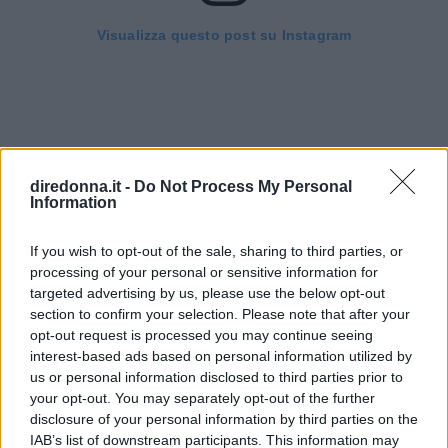
Visualizza questo post su Instagram
diredonna.it -
Do Not Process My Personal
Information
If you wish to opt-out of the sale, sharing to third parties, or
Un post condiviso da Golden Globes (@goldenglobes)
processing of your personal or sensitive information for
targeted advertising by us, please use the below opt-out
section to confirm your selection. Please note that after your
La cantante ha optato per un make-up
tono su
opt-out request is processed you may continue seeing
interest-based ads based on personal information utilized by
tono
in color mattone, enfatizzando gli zigomi
us or personal information disclosed to third parties prior to
con un highlighter. I suoi capelli rossi
your opt-out. You may separately opt-out of the further
texturizzati hanno completato il look.
disclosure of your personal information by third parties on the
IAB’s list of downstream participants. This information may