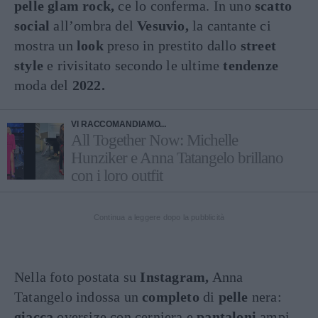
pelle glam rock,
ce lo conferma. In uno
scatto
social
all’ombra del
Vesuvio,
la cantante ci
mostra un
look
preso in prestito dallo
street
style
e rivisitato secondo le ultime
tendenze
moda del
2022.
VI RACCOMANDIAMO...
All Together Now: Michelle
Hunziker e Anna Tatangelo brillano
con i loro outfit
Continua a leggere dopo la pubblicità
Nella foto postata su
Instagram,
Anna
Tatangelo indossa un
completo
di
pelle
nera:
giacca
oversize con cerniera e
pantaloni
ampi,