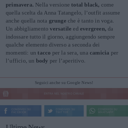
primavera.
Nella versione
total black,
come
quella scelta da Anna Tatangelo, l’outfit assume
anche quella nota
grunge
che è tanto in voga.
Un abbigliamento
versatile
ed
evergreen,
da
indossare tutto il giorno, aggiungendo sempre
qualche elemento diverso a seconda dei
momenti: un
tacco
per la sera, una
camicia
per
l’ufficio, un
body
per l’aperitivo.
Seguici anche su Google News!
ENTRA NEL NOSTRO CANALE
CONDIVIDI SU
CONDIVIDI SU
CONDIVIDI SU
FACEBOOK
TWITTER
WHATSAPP
Ultime News