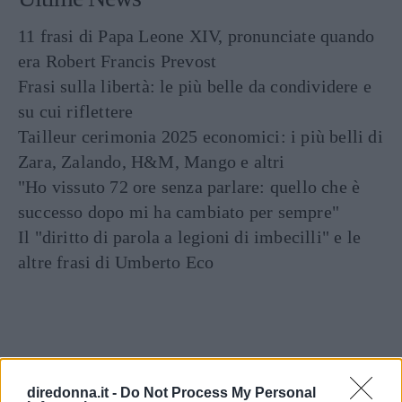
11 frasi di Papa Leone XIV, pronunciate quando
era Robert Francis Prevost
Frasi sulla libertà: le più belle da condividere e
su cui riflettere
Tailleur cerimonia 2025 economici: i più belli di
Zara, Zalando, H&M, Mango e altri
"Ho vissuto 72 ore senza parlare: quello che è
successo dopo mi ha cambiato per sempre"
Il "diritto di parola a legioni di imbecilli" e le
altre frasi di Umberto Eco
diredonna.it -
Do Not Process My Personal