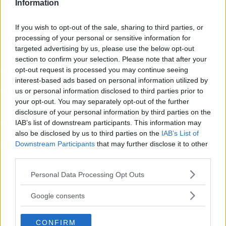
Information
Articoli
a tema
If you wish to opt-out of the sale, sharing to third parties, or
processing of your personal or sensitive information for
targeted advertising by us, please use the below opt-out
section to confirm your selection. Please note that after your
opt-out request is processed you may continue seeing
interest-based ads based on personal information utilized by
us or personal information disclosed to third parties prior to
your opt-out. You may separately opt-out of the further
disclosure of your personal information by third parties on the
IAB’s list of downstream participants. This information may
also be disclosed by us to third parties on the
IAB’s List of
Downstream Participants
that may further disclose it to other
third parties.
Please note that this website/app uses one or more Google
Personal Data Processing Opt Outs
services and may gather and store information including but
not limited to your visit or usage behaviour. You may click to
Google consents
grant or deny consent to Google and its third-party tags to
use your data for below specified purposes in below Google
CONFIRM
consent section.