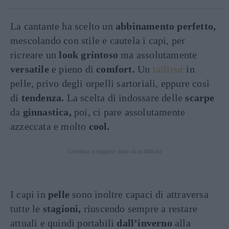
La cantante ha scelto un
abbinamento perfetto,
mescolando con stile e cautela i capi, per
ricreare un
look grintoso
ma assolutamente
versatile
e pieno di
comfort.
Un
tailleur
in
pelle, privo degli orpelli sartoriali, eppure così
di
tendenza.
La scelta di indossare delle
scarpe
da
ginnastica,
poi, ci pare assolutamente
azzeccata e molto
cool.
Continua a leggere dopo la pubblicità
I capi in
pelle
sono inoltre capaci di attraversa
tutte le
stagioni,
riuscendo sempre a restare
attuali e quindi portabili
dall’inverno
alla