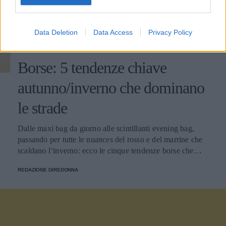
Data Deletion
Data Access
Privacy Policy
BORSE
Borse: 5 tendenze chiave
autunno/inverno che dominano
le strade
Dalle maxi bag da giorno alle scintillanti evening bag,
passando per tutte le nuances del rosso e del marrine che
scaldano l’inverno: ecco le cinque tendenze borse che
stanno già riscrivendo lo street style della stagione.
REDAZIONE DIREDONNA