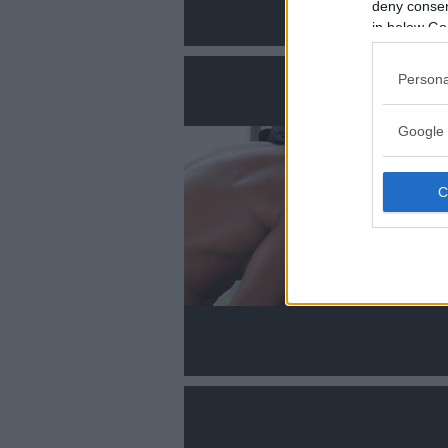
deny consent
in below Go
Persona
Google 