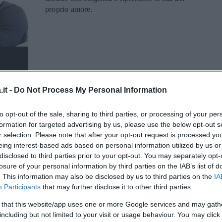
proprio amore.
it -
Do Not Process My Personal Information
BELEN RODRIGUEZ
Selvaggia Lucarelli:
to opt-out of the sale, sharing to third parties, or processing of your per
formation for targeted advertising by us, please use the below opt-out s
Belen Rodriguez si è
r selection. Please note that after your opt-out request is processed y
eing interest-based ads based on personal information utilized by us or
rifatta seno e labbra
disclosed to third parties prior to your opt-out. You may separately opt-
losure of your personal information by third parties on the IAB’s list of
Selvaggia Lucarelli posta su Twitter una
. This information may also be disclosed by us to third parties on the
IA
foto di Belen Rodriguez a una festa
Participants
that may further disclose it to other third parties.
qualche anno fa, supponendo che sia
ricorsa al bisturi del chirurgo plastico.
 that this website/app uses one or more Google services and may gath
including but not limited to your visit or usage behaviour. You may click 