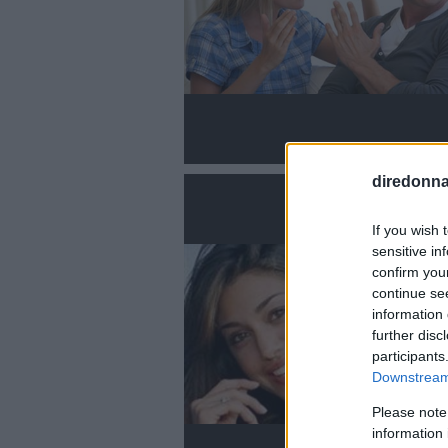
diredonna.
If you wish 
sensitive in
confirm you
continue se
information 
further disc
participants
Downstream 
Please note
information 