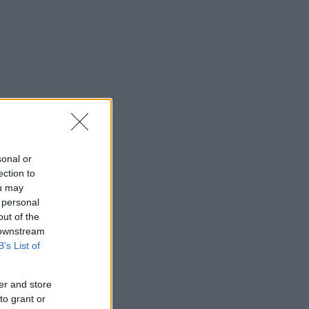
sonal or
ection to
ou may
 personal
out of the
 downstream
B’s List of
er and store
to grant or