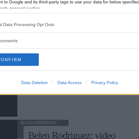
 to Google and its third-party tags to use your data for below specifi
ogle consent section.
SESSO
l Data Processing Opt Outs
Donne di mezza età,
consents
leonesse a letto
Sesso: le donne cougar si vedono come
CONFIRM
leonesse e come altri animali, tra cui gatte,
cani e aquile reali.
Data Deletion
Data Access
Privacy Policy
BELEN RODRIGUEZ
Belen Rodriguez: video