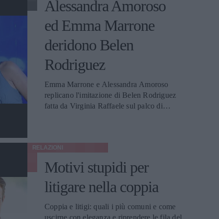
Alessandra Amoroso
ed Emma Marrone
deridono Belen
Rodriguez
Emma Marrone e Alessandra Amoroso
replicano l'imitazione di Belen Rodriguez
fatta da Virginia Raffaele sul palco di
Amici. E il pubblico va in visibilio.
RELAZIONI
Motivi stupidi per
litigare nella coppia
Coppia e litigi: quali i più comuni e come
uscirne con eleganza e riprendere le fila del