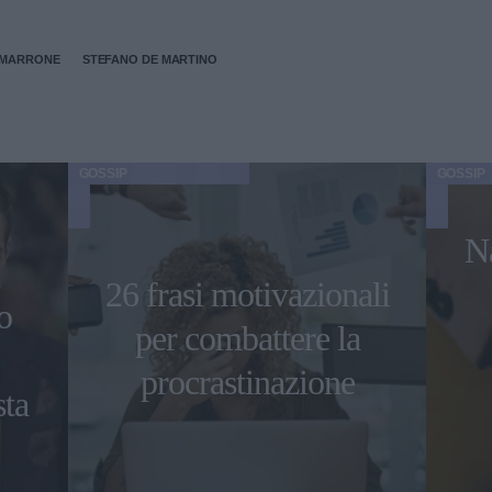
 MARRONE
STEFANO DE MARTINO
GOSSIP
GOSSIP
Na
26 frasi motivazionali
o
per combattere la
procrastinazione
sta