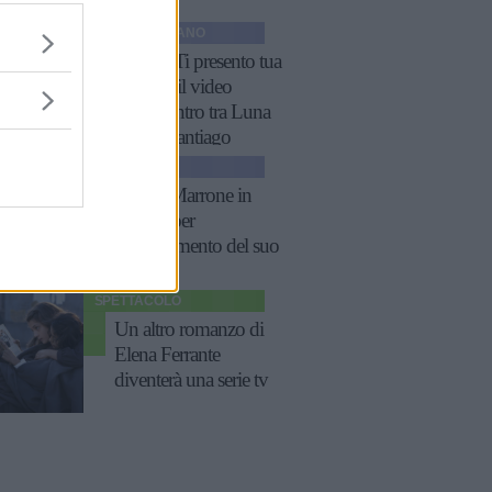
GOSSIP ITALIANO
Belen: "Ti presento tua
sorella", il video
dell'incontro tra Luna
Marì e Santiago
NEWS
Emma Marrone in
lacrime per
l'annullamento del suo
concerto
SPETTACOLO
Un altro romanzo di
Elena Ferrante
diventerà una serie tv