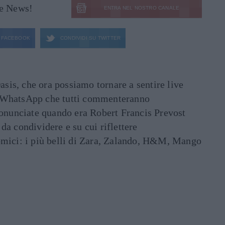
le News!
ENTRA NEL NOSTRO CANALE
FACEBOOK
CONDIVIDI SU
TWITTER
asis, che ora possiamo tornare a sentire live
ati WhatsApp che tutti commenteranno
ronunciate quando era Robert Francis Prevost
e da condividere e su cui riflettere
mici: i più belli di Zara, Zalando, H&M, Mango