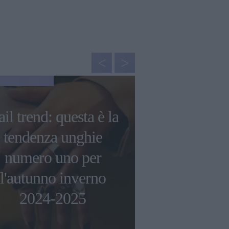
GOSSIP
il trend: questa è la
Le 5 miglio
tendenza unghie
barrier
numero uno per
proteggere l
l'autunno inverno
sole e inqu
2024-2025