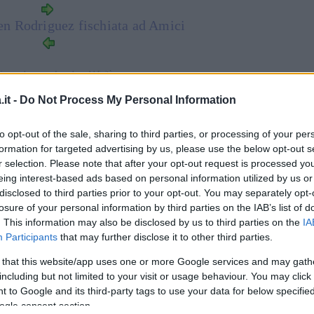
 Rodriguez fischiata ad Amici
inua a leggere dopo la pubblicità
it -
Do Not Process My Personal Information
ché
Belen Rodriguez
abbia messo i suoi occhi
to opt-out of the sale, sharing to third parties, or processing of your per
Dal
formation for targeted advertising by us, please use the below opt-out s
o
, non solo perché come tutti sanno era
r selection. Please note that after your opt-out request is processed y
ne
. Una possibile risposta è giunta da
eing interest-based ads based on personal information utilized by us or
supposto che il ballerino sia
superdotato
. La
disclosed to third parties prior to your opt-out. You may separately opt-
losure of your personal information by third parties on the IAB’s list of
supposto che si tratti quindi di una mera
. This information may also be disclosed by us to third parties on the
IA
 si evince da una foto di Stefano al mare in
Participants
that may further disclose it to other third parties.
 that this website/app uses one or more Google services and may gath
including but not limited to your visit or usage behaviour. You may click 
a tentato di stemperare il gossip attraverso
 to Google and its third-party tags to use your data for below specifi
mai il pettegolezzo ha assunto dimensioni
ogle consent section.