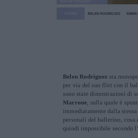
GOSSIP ITALIANO
STORIA
BELEN RODRIGUEZ
EMMA
Belen Rodriguez
sta monopol
per via del suo flirt con il ba
sono state dimostrazioni di s
Marrone
, sulla quale è spun
immediatamente dalla stessa c
personali del ballerino, cosa
quindi impossibile secondo 