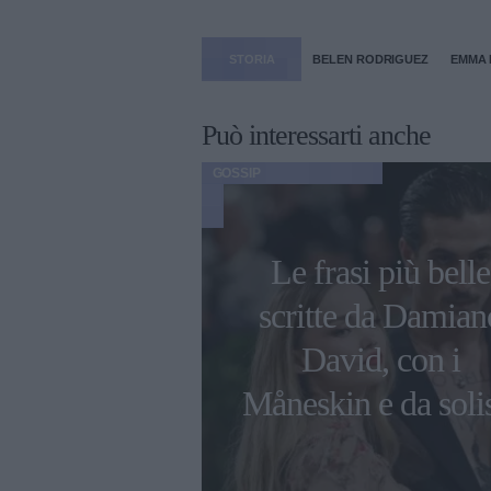
STORIA
BELEN RODRIGUEZ
EMMA
Può interessarti anche
GOSSIP
ni di Ambra
Le frasi più belle
 con i figli e
scritte da Damian
 compagno
David, con i
esco Renga
Måneskin e da soli